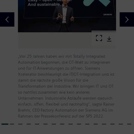
„Vor 25 Jahren haben wir mit Totally Integrated
Automation begonnen, die OT-Welt zu integrieren
und für IT-Anwendungen zu öffnen. Siemens
Xcelerator beschleunigt die IT/OT-Integration und ist
damit die nächste große Vision für die
Transformation der Industrie. Wir bringen IT und OT
so nahtlos zusammen wie kein anderes
Unternehmen. Industrielle Abläufe werden dadurch
einfach, offen, flexibel und nachhaltig“, sagte Rainer
Brehm, CEO Factory Automation der Siemens AG im
Rahmen der Pressekonferenz auf der SPS 2022.