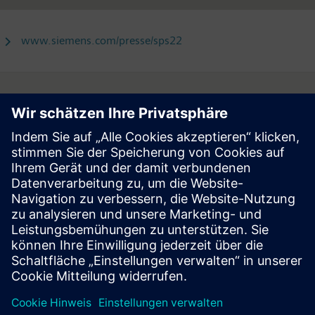
www.siemens.com/presse/sps22
Follow
Press | Company | Siemens
© Siemens 1996 – 2026
Corporate Information
Privacy Notice
Cookie Notice