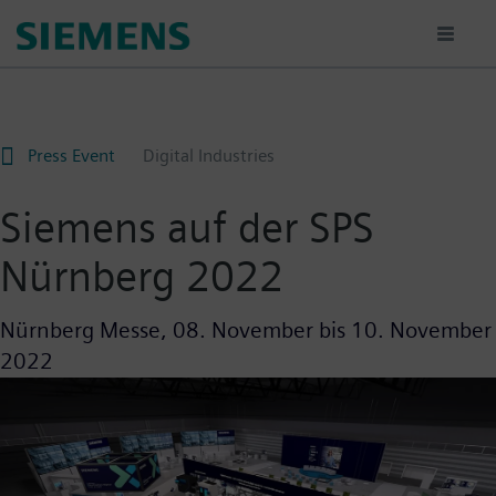
Passar
para
o
conteúdo
principal
Press Event
Digital Industries
Siemens auf der SPS
Nürnberg 2022
Nürnberg Messe,
08. November
bis
10. November
2022