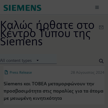
Παράκαμψη
προς
το
κυρίως
Καλώς ήρθατε στο
περιεχόμενο
Κέντρο Τύπου της
Siemens
All content types
Press Release
28 Αύγουστος 2024
Siemens και TOBEA μεταμορφώνουν την
προσβασιμότητα στις παραλίες για τα άτομα
με μειωμένη κινητικότητα