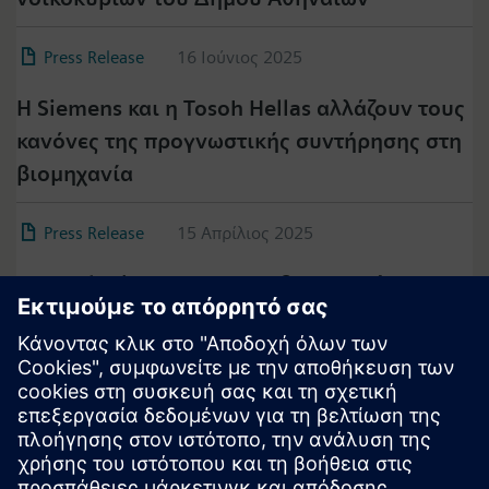
Press Release
16 Ιούνιος 2025
Η Siemens και η Tosoh Hellas αλλάζουν τους
κανόνες της προγνωστικής συντήρησης στη
βιομηχανία
Press Release
15 Απρίλιος 2025
10ο Delphi Forum: AI στη βιομηχανία και
«έξυπνες» υποδομές μοχλοί ανάπτυξης για
τη Siemens
Δείτε περισσότερα στα Δελτία Τύπου