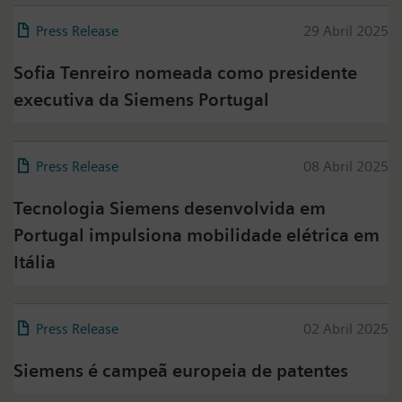
Press Release
29 Abril 2025
Sofia Tenreiro nomeada como presidente
executiva da Siemens Portugal
Press Release
08 Abril 2025
Press on Twitter
Tecnologia Siemens desenvolvida em
Por favor, clique em "Aceitar" para ver ver o conteúdo
Portugal impulsiona mobilidade elétrica em
do Twitter aqui e se concorda que os seus dados sejam
transmitidos e processados ​​pelo Twitter. Por favor,
Itália
consulte a Política de Privacidade do Twitter para mais
informações.
Please check twitter's data privacy policy for further
Press Release
02 Abril 2025
information.
Siemens é campeã europeia de patentes
Aceitar