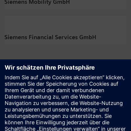
Siemens Mobility GmbH
Siemens Financial Services GmbH
Follow
Press | Company | Siemens
© Siemens 1996 – 2026
Corporate Information