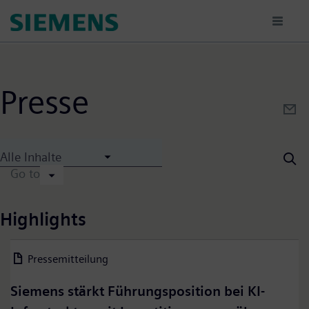
Passar
para
o
conteúdo
principal
Presse
Alle Inhalte
Go to
Highlights
Pressemitteilung
07. August 2026
Siemens stärkt Führungsposition bei KI-