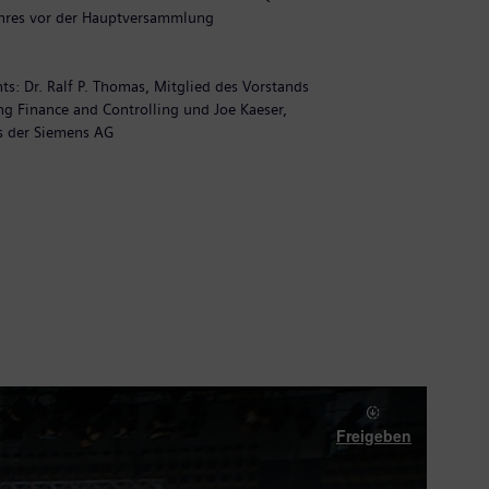
ahres vor der Hauptversammlung
d
b
hts: Dr. Ralf P. Thomas, Mitglied des Vorstands
I
g Finance and Controlling und Joe Kaeser,
S
s der Siemens AG
A
Freigeben