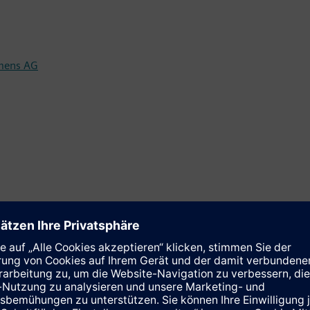
emens AG
iahalle München:
kt - Gewinnprognose angehoben