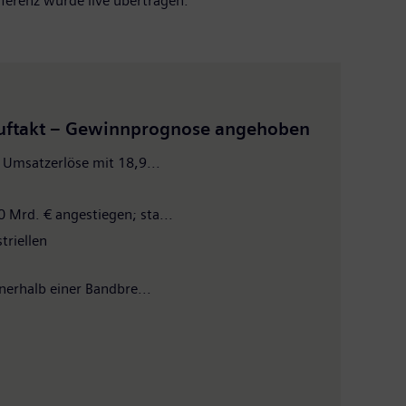
nferenz wurde live übertragen.
sauftakt – Gewinnprognose angehoben
 Umsatzerlöse mit 18,9...
 Mrd. € angestiegen; sta...
triellen
nerhalb einer Bandbre...