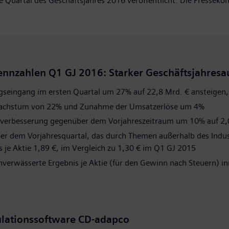
e Quartal des Geschäftsjahres 2016 veröffentlicht. Die Presseko
ennzahlen Q1 GJ 2016: Starker Geschäftsjahre
agseingang im ersten Quartal um 27% auf 22,8 Mrd. € ansteigen,
achstum von 22% und Zunahme der Umsatzerlöse um 4%
enverbesserung gegenüber dem Vorjahreszeitraum um 10% auf 2,0
r dem Vorjahresquartal, das durch Themen außerhalb des Indus
 je Aktie 1,89 €, im Vergleich zu 1,30 € im Q1 GJ 2015
verwässerte Ergebnis je Aktie (für den Gewinn nach Steuern) in
lationssoftware CD-adapco