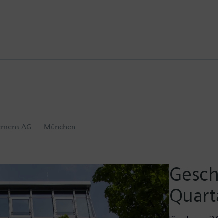
emens AG
München
Gesch
Quart