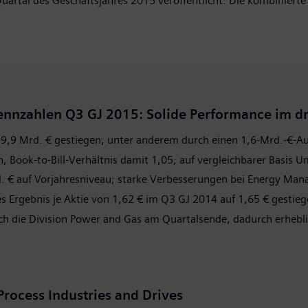
Quartal des Geschäftsjahres 2015 veröffentlicht. Die kombinierte
ennzahlen Q3 GJ 2015: Solide Performance im d
9,9 Mrd. € gestiegen, unter anderem durch einen 1,6-Mrd.-€-Auf
Book-to-Bill-Verhältnis damit 1,05; auf vergleichbarer Basis U
rd. € auf Vorjahresniveau; starke Verbesserungen bei Energy Ma
 Ergebnis je Aktie von 1,62 € im Q3 GJ 2014 auf 1,65 € gestie
ch die Division Power and Gas am Quartalsende, dadurch erhebli
rocess Industries and Drives