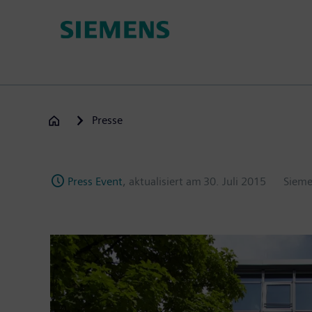
Passar
para
o
conteúdo
principal
Presse
Press Event
, aktualisiert am
30. Juli 2015
Siem