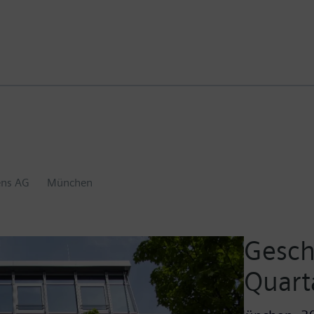
ens AG
München
Gesch
Quart