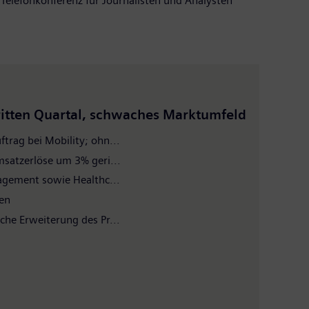
 Telefonkonferenz für Journalisten und Analysten
ritten Quartal, schwaches Marktumfeld
trag bei Mobility; ohn...
msatzerlöse um 3% geri...
nagement sowie Healthc...
gen
che Erweiterung des Pr...