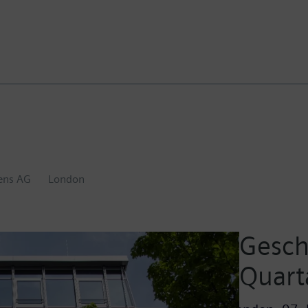
ens AG
London
Gesch
Quart