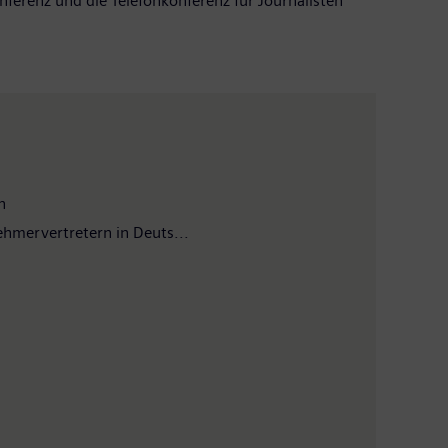
nferenz und die Telefonkonferenz für Journalisten
n
hmervertretern in Deuts...