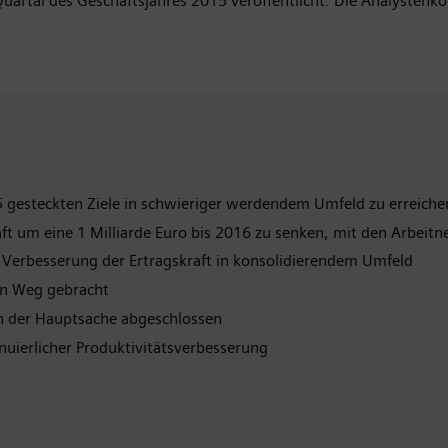
uartal des Geschäftsjahres 2015 veröffentlicht. Die Analystenko
15 gesteckten Ziele in schwieriger werdendem Umfeld zu erreiche
um eine 1 Milliarde Euro bis 2016 zu senken, mit den Arbeitne
r Verbesserung der Ertragskraft in konsolidierendem Umfeld
en Weg gebracht
n der Hauptsache abgeschlossen
nuierlicher Produktivitätsverbesserung