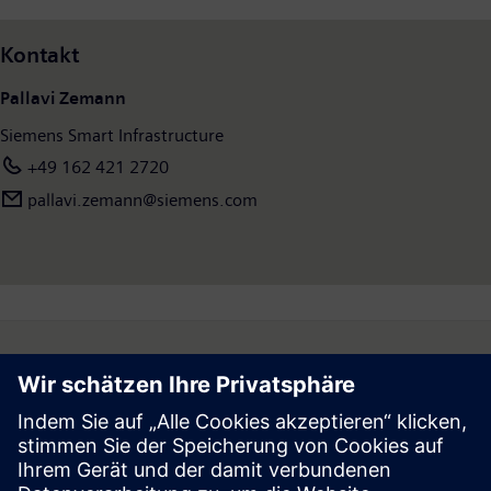
Kontakt
Pallavi Zemann
Siemens Smart Infrastructure
+49 162 421 2720
pallavi.zemann@siemens.com
Follow