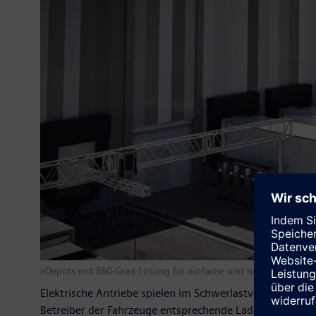
eDepots mit 360-Grad-Lösung für einfache und nachhaltige Elek
Elektrische Antriebe spielen im Schwerlastverkehr eine i
Betreiber der Fahrzeuge entsprechende Lademöglichkeit