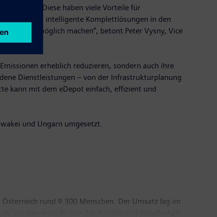
e eDepots. Diese haben viele Vorteile für
se bieten wir intelligente Komplettlösungen in den
infach wie möglich machen“, betont Peter Vysny, Vice
missionen erheblich reduzieren, sondern auch ihre
dene Dienstleistungen – von der Infrastrukturplanung
tte kann mit dem eDepot einfach, effizient und
lowakei und Ungarn umgesetzt.
n Österreich rund 9.300 Menschen. Der Umsatz lag im
uch, daraus einen Nutzen für Kunden und Gesellschaft