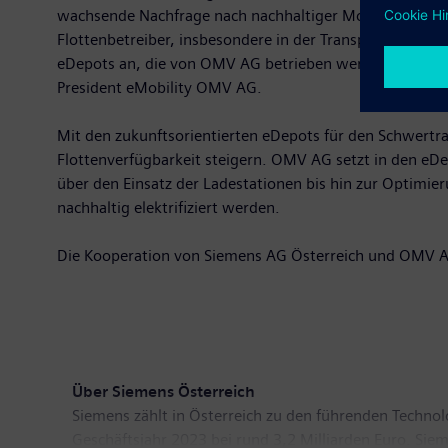
wachsende Nachfrage nach nachhaltiger Mobilität innova
Flottenbetreiber, insbesondere in der Transport- und Lo
eDepots an, die von OMV AG betrieben werden. Damit wo
President eMobility OMV AG.
Mit den zukunftsorientierten eDepots für den Schwertr
Flottenverfügbarkeit steigern. OMV AG setzt in den eD
über den Einsatz der Ladestationen bis hin zur Optimier
nachhaltig elektrifiziert werden.
Die Kooperation von Siemens AG Österreich und OMV AG
Über Siemens Österreich
Siemens zählt in Österreich zu den führenden Techno
Geschäftsjahr 2023 bei rund 3,2 Milliarden Euro. Sie