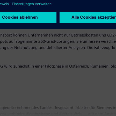
tive und zukunftsfähige Ladelösungen bereitstellen – sogenannt
gistikbranche. „Durch die Bündelung unserer Stärken und Experti
llen wir den Kunden den Umstieg auf die Elektromobilität so e
ansport können Unternehmen nicht nur Betriebskosten und CO2-E
epots auf sogenannte 360-Grad-Lösungen. Sie umfassen verschie
ung der Netznutzung und detaillierter Analysen. Die Fahrzeugflo
 wird zunächst in einer Pilotphase in Österreich, Rumänien, S
logieunternehmen des Landes. Insgesamt arbeiten für Siemens i
mens verbindet die physische und digitale Welt — mit dem Anspr