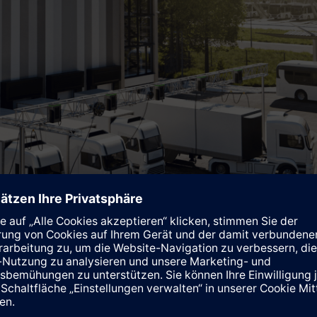
trifizierung © Siemens
mmer wichtigere Rolle. Die Anzahl der Elektro-Busse und -Lkw ste
en. Hierauf zielt die Kooperation von Siemens AG Österreich u