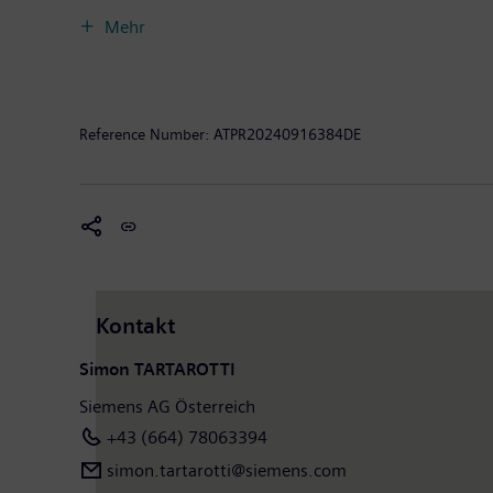
zu erzielen. Das Unternehmen setzt schwerpunktmäßig
Mehr
Digitalisierung in der Prozess- und Fertigungsindustr
seinen Werken, weltweit tätigen Kompetenzzentren u
bei. Im abgelaufenen Geschäftsjahr betrug das Fremd
Milliarden Euro. Siemens Österreich hat die Geschäf
Reference Number:
ATPR20240916384DE
finden Sie unter:
www.siemens.at
.
Kontakt
Simon TARTAROTTI
Siemens AG Österreich
+43 (664) 78063394
simon.tartarotti@siemens.com