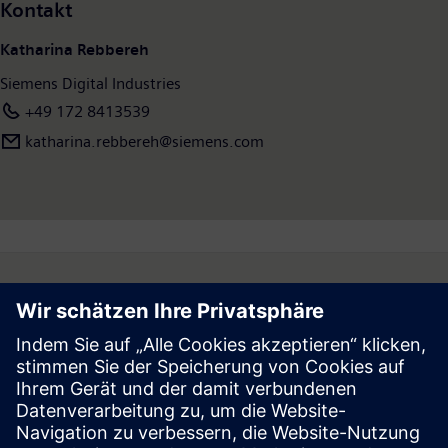
Kontakt
Katharina Rebbereh
Siemens Digital Industries
+49 172 8413539
katharina.rebbereh@siemens.com
Follow
Press | Company | Siemens