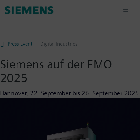
Passar
para
o
conteúdo
principal
Press Event
Digital Industries
Siemens auf der EMO
2025
Hannover,
22. September
bis
26. September 2025