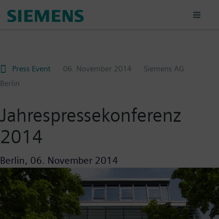
Passar
para
o
conteúdo
principal
Press Event
06. November 2014
Siemens AG
Berlin
Jahrespressekonferenz
2014
Berlin,
06. November 2014