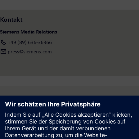
Kontakt
Siemens Media Relations
+49 (89) 636-36366
press@siemens.com
Follow