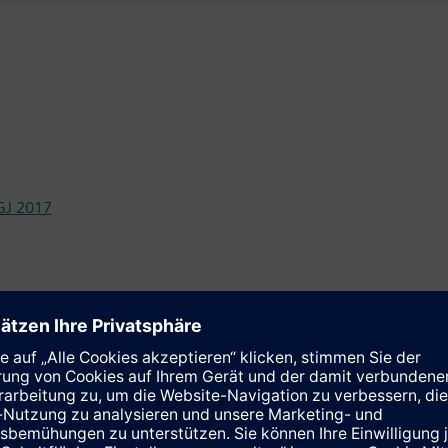
GJ 2017
s Helmrich
und Klaus Helmrich