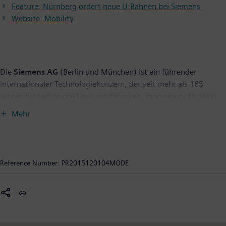
Feature: Nürnberg ordert neue U-Bahnen bei Siemens
Website: Mobility
Die
Siemens AG
(Berlin und München) ist ein führender
internationaler Technologiekonzern, der seit mehr als 165
Jahren für technische Leistungsfähigkeit, Innovation, Qualität,
Zuverlässigkeit und Internationalität steht. Das Unternehmen
Mehr
ist in mehr als 200 Ländern aktiv, und zwar schwerpunktmäßig
auf den Gebieten Elektrifizierung, Automatisierung und
Digitalisierung. Siemens ist weltweit einer der größten
Hersteller energieeffizienter ressourcenschonender
Reference Number:
PR2015120104MODE
Technologien. Das Unternehmen ist Nummer eins im Offshore-
Windanlagenbau, einer der führenden Anbieter von Gas- und
Dampfturbinen für die Energieerzeugung sowie von
Energieübertragungslösungen, Pionier bei
Infrastrukturlösungen sowie bei Automatisierungs-, Antriebs-