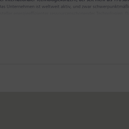
t. Das Unternehmen ist weltweit aktiv, und zwar schwerpunktmäßi
ersteller energieeffizienter ressourcenschonender Technologien
tragungslösungen, Pionier bei Infrastrukturlösungen sowie bei
n mit seiner börsennotierten Tochtergesellschaft Siemens Health
agnetresonanztomographen sowie in der Labordiagnostik und kl
z von 83,0 Milliarden Euro und einen Gewinn nach Steuern von 
tere Informationen finden Sie im Internet unter
www.siemens