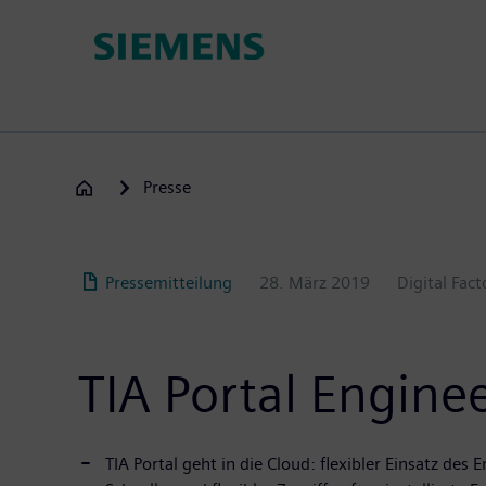
Passar
para
o
conteúdo
principal
Presse
Pressemitteilung
28. März 2019
Digital Fact
TIA Portal Engine
TIA Portal geht in die Cloud: flexibler Einsatz d