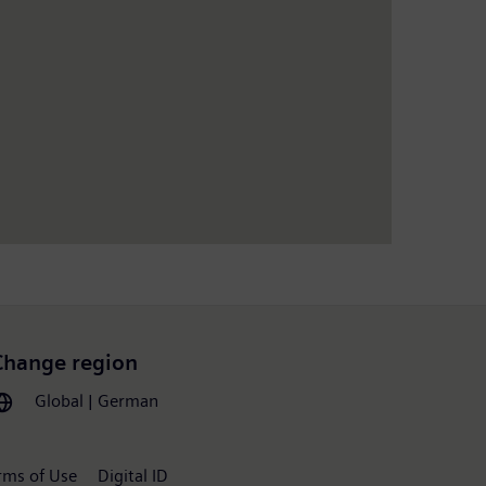
Change region
Global | German
rms of Use
Digital ID