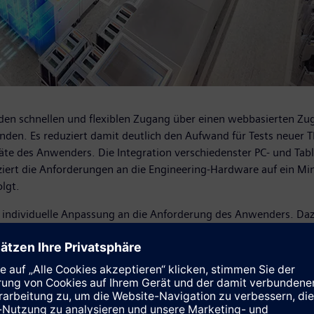
den schnellen und flexiblen Zugang über einen webbasierten Zugr
unden. Es reduziert damit deutlich den Aufwand für Tests neuer T
räte des Anwenders. Die Integration verschiedenster PC- und Ta
iert die Anforderungen an die Engineering-Hardware auf ein Mini
olgt.
ne individuelle Anpassung an die Anforderung des Anwenders. Daz
ortal Umgebungen zugreifen möchten. Das ermöglicht dem Anwend
ons- und Softwarepflege-Aufwände reduziert werden.
ud-basierten FileShare ermöglicht den schnellen und komfortabl
ktdaten im Team wesentlich einfacher möglich. Ein Umkopieren v