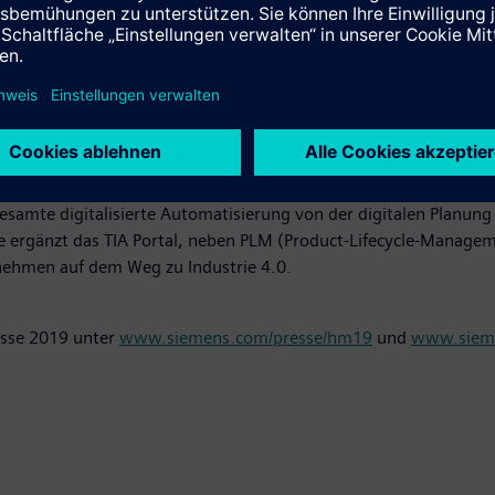
 Portal (Totaly Integrated Automation Portal) löst der Anwende
tware-Architektur ist auf hohe Effizienz und Benutzerfreundlichk
hes Bedienkonzept für Controller, HMI (Human Machine Interface)
ion und Diagnose, sowie leistungsfähige Bibliotheken über alle
 gesamte digitalisierte Automatisierung von der digitalen Planun
ite ergänzt das TIA Portal, neben PLM (Product-Lifecycle-Manag
nehmen auf dem Weg zu Industrie 4.0.
esse 2019 unter
www.siemens.com/presse/hm19
und
www.sieme