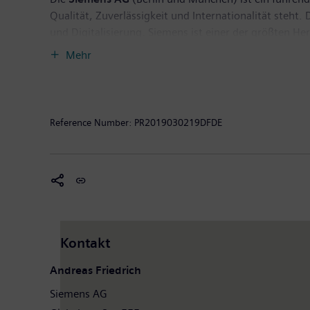
Qualität, Zuverlässigkeit und Internationalität steh
und Digitalisierung. Siemens ist einer der größten H
Anbieter effizienter Stromerzeugungs- und Stromüber
Mehr
für die Industrie. Darüber hinaus ist das Unternehme
medizinischer Geräte wie Computertomographen und M
September 2018 endete, erzielte Siemens einen Umsat
Unternehmen weltweit rund 379.000 Beschäftigte. Wei
Reference Number:
PR2019030219DFDE
Kontakt
Andreas Friedrich
Siemens AG