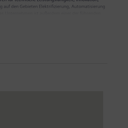
g auf den Gebieten Elektrifizierung, Automatisierung
. Das Unternehmen ist außerdem einer der führenden
 Automatisierungs-, Antriebs- und Softwarelösungen
ineers AG ein führender Anbieter bildgebender
inischer IT. Im Geschäftsjahr 2018, das am 30.
6,1 Milliarden Euro. Ende September 2018 hatte das
.com
.