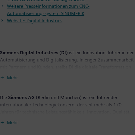
Weitere Presseinformationen zum CNC-
Automatisierungssystem SINUMERIK
Website: Digital Industries
Siemens Digital Industries (DI)
ist ein Innovationsführer in der
Automatisierung und Digitalisierung. In enger Zusammenarbeit
mit Partnern und Kunden, treibt DI die digitale Transformation
in der Prozess- und Fertigungsindustrie voran. Mit dem Digital-
Mehr
Enterprise-Portfolio bietet Siemens Unternehmen jeder Größe
durchgängige Produkte, Lösungen und Services für die
Integration und Digitalisierung der gesamten
Die
Siemens AG
(Berlin und München) ist ein führender
Wertschöpfungskette. Optimiert für die spezifischen
internationaler Technologiekonzern, der seit mehr als 170
Anforderungen der jeweiligen Branchen, ermöglicht das
Jahren für technische Leistungsfähigkeit, Innovation, Qualität,
einmalige Portfolio Kunden, ihre Produktivität und Flexibilität zu
Zuverlässigkeit und Internationalität steht. Das Unternehmen
Mehr
erhöhen. DI erweitert sein Portfolio fortlaufend durch
ist weltweit aktiv, und zwar schwerpunktmäßig auf den
Innovationen und die Integration von Zukunftstechnologien.
Gebieten Stromerzeugung und -verteilung, intelligente