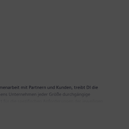
menarbeit mit Partnern und Kunden, treibt DI die
Siemens Unternehmen jeder Größe durchgängige
 für die spezifischen Anforderungen der jeweiligen
 Portfolio fortlaufend durch Innovationen und die
t rund 76.000 Mitarbeiter.