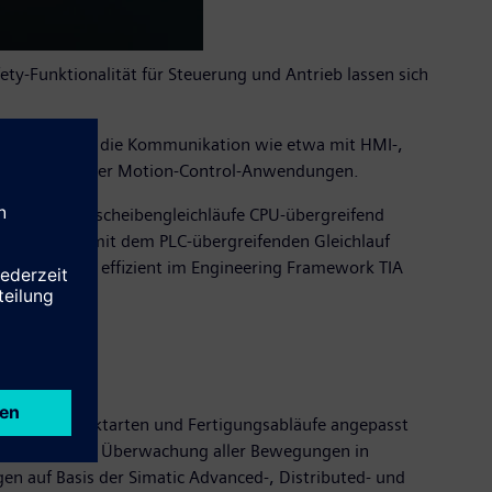
ty-Funktionalität für Steuerung und Antrieb lassen sich
chnittstelle für die Kommunikation wie etwa mit HMI-,
erung dynamischer Motion-Control-Anwendungen.
be- und Kurvenscheibengleichläufe CPU-übergreifend
e CPUs sind mit dem PLC-übergreifenden Gleichlauf
fortabel und effizient im Engineering Framework TIA
Größen, Produktarten und Fertigungsabläufe angepasst
agt. Die sichere Überwachung aller Bewegungen in
en auf Basis der Simatic Advanced-, Distributed- und