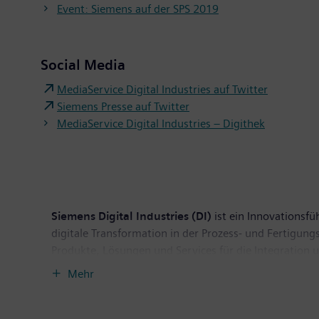
Event: Siemens auf der SPS 2019
Social Media
MediaService Digital Industries auf Twitter
Siemens Presse auf Twitter
MediaService Digital Industries – Digithek
Siemens Digital Industries (DI)
ist ein Innovationsfü
digitale Transformation in der Prozess- und Fertigun
Produkte, Lösungen und Services für die Integration 
Branchen, ermöglicht das einmalige Portfolio Kunden, i
Mehr
Integration von Zukunftstechnologien. Siemens Digital