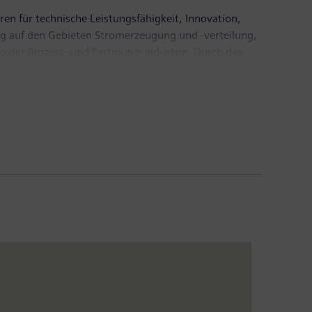
ren für technische Leistungsfähigkeit, Innovation,
ßig auf den Gebieten Stromerzeugung und -verteilung,
n der Prozess- und Fertigungsindustrie. Durch das
für den Schienen- und Straßenverkehr, gestaltet
otierten Unternehmen Siemens Healthineers und
nd digitalen Gesundheitsservices sowie
tember 2019 endete, erzielte Siemens einen Umsatz
nternehmen weltweit rund 385.000 Beschäftigte.