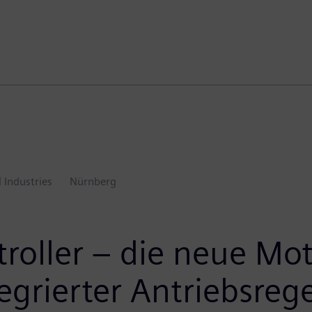
l Industries
Nürnberg
troller – die neue Mo
egrierter Antriebsreg