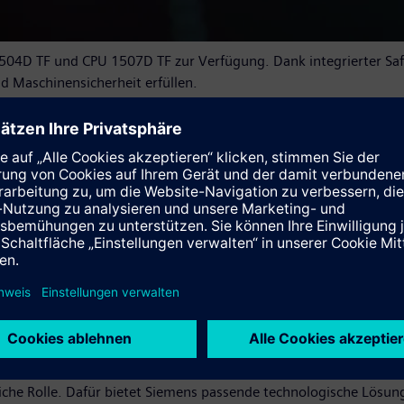
1504D TF und CPU 1507D TF zur Verfügung. Dank integrierter Safe
d Maschinensicherheit erfüllen.
hen Schnittstellen, darunter drei Profinet- und einer Profibus-S
ologie-I/Os onboard. Diese ermöglichen die effiziente Realisi
nktion „PLC-übergreifender Gleichlauf“ lassen sich zudem Getrie
Grenzen gesetzt sind. Neben der Leistungsverteilung auf mehrer
bar. Das Engineering des Simatic Drive Controllers erfolgt kom
gslinien, die schnell und einfach an unterschiedliche Formate, 
um an Flexibilität, Effizienz, Präzision und Verfügbarkeit gefr
iche Rolle. Dafür bietet Siemens passende technologische Lösung