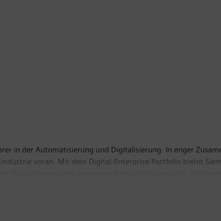
hrer in der Automatisierung und Digitalisierung. In enger Zusam
gsindustrie voran. Mit dem Digital-Enterprise-Portfolio bietet 
und Digitalisierung der gesamten Wertschöpfungskette. Optimiert
hre Produktivität und Flexibilität zu erhöhen. DI erweitert sein
 Industries hat seinen Sitz in Nürnberg und beschäftigt weltwei