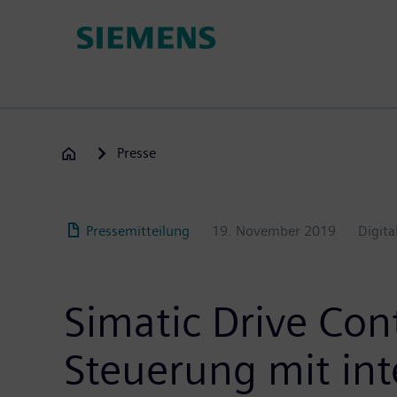
Passar
para
o
conteúdo
principal
Presse
Pressemitteilung
19. November 2019
Digita
Simatic Drive Con
Steuerung mit int