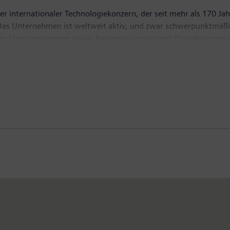
r internationaler Technologiekonzern, der seit mehr als 170 Jah
t. Das Unternehmen ist weltweit aktiv, und zwar schwerpunktmä
len Energiesystemen sowie Automatisierung und Digitalisierung i
einer der führenden Anbieter intelligenter Mobilitätslösungen 
Güterverkehr. Über die Mehrheitsbeteiligungen an den börsenn
dem zu den weltweit führenden Anbietern von Medizintechnik u
re-Windkrafterzeugung. Im Geschäftsjahr 2019, das am 30. Sep
uern von 5,6 Milliarden Euro. Ende September 2019 hatte das U
ww.siemens.com
.