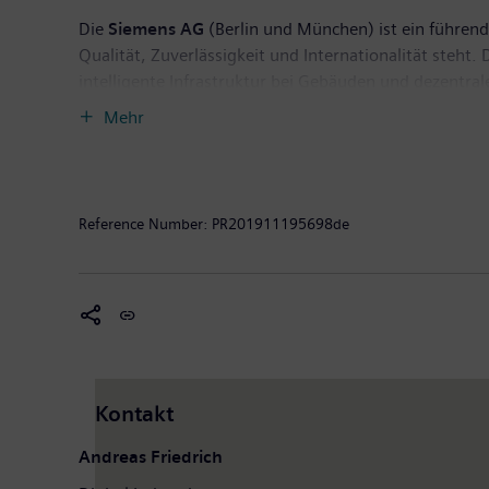
Die
Siemens AG
(Berlin und München) ist ein führende
Qualität, Zuverlässigkeit und Internationalität steh
intelligente Infrastruktur bei Gebäuden und dezentra
eigenständig geführte Unternehmen Siemens Mobility, 
Mehr
Siemens außerdem den Weltmarkt für Personen- und 
Siemens Gamesa Renewable Energy gehört Siemens zu
umweltfreundlichen Lösungen für die On- und Offsho
von 86,8 Milliarden Euro und einen Gewinn nach Ste
Reference Number:
PR201911195698de
Weitere Informationen finden Sie im Internet unter
w
Kontakt
Andreas Friedrich