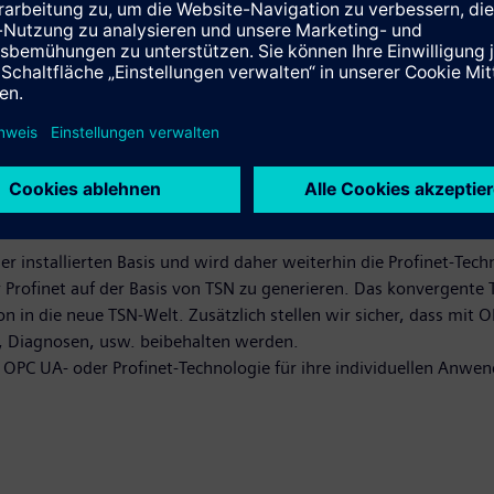
itgliedern der PNO und OPC Foundation eingerichtet. Dort we
 Steuerungen oder die Abbildung von Profinet auf das OPC UA-
sen Innovationen profitieren, ohne auf TSN warten zu müssen, 
gt ihr technologisches Wissen in die OPC Foundation ein, z. B. 
tsprechenden Nutzerrechte auf die Mitglieder der OPC Foundat
mmunikation, Motion Control und Safety erfordern ein etabliert
sationen wie z.B. PNO, ODVA oder andere legen viel Wert auf Voll
r- und Anwender-Community. Wir erwarten einen ähnlichen Ansa
 installierten Basis und wird daher weiterhin die Profinet-Tech
Profinet auf der Basis von TSN zu generieren. Das konvergent
 in die neue TSN-Welt. Zusätzlich stellen wir sicher, dass mit 
, Diagnosen, usw. beibehalten werden.
OPC UA- oder Profinet-Technologie für ihre individuellen Anwe