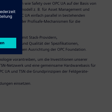
rden Themen wie Safety over OPC UA auf der Basis von
Informationsmodell z. B. für Asset Management und
indem sie OPC UA einfach parallel in bestehenden
durch Öffnen der Profisafe-Mechanismen für die
ion.
es Ökosystem mit Stack-Providern,
ständigkeit und Qualität der Spezifikationen,
tz mit der neuen Ausrichtung der OPC Foundation.
nologie vorantreiben, um die Investitionen unserer
e TSN-Netzwerk und eine gemeinsame Hardwarebasis für
OPC UA und TSN die Grundprinzipien der Feldgeräte-
ndungen einsetzen.