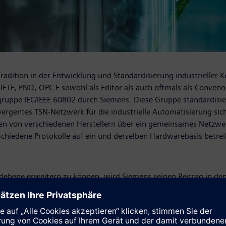
adition in der Entwicklung und Standardisierung industrieller 
 IETF, PNO, OPC F sowohl als Editor als auch oftmals als Conveno
ruppe IEC/IEEE 60802 durch Siemens. Diese Gruppe standardisiert
nvergentes TSN-Netzwerk für die industrielle Automatisierung si
nen von verschiedenen Herstellern über ein gemeinsames Netzwe
schiedene Protokolle auf ein und derselben Hardwarebasis betrei
ebene erweitern zu können, wird Siemens seinen Beitrag in den
sungen der OPC UA Kernstandards, Anwendungsprofilen, usw. le
ystemen bisher noch nicht ausreichend berücksichtigt wurden, w
n von Geräten zu übergeordneten Systemen über OPC UA, werden