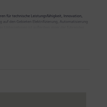
ren für technische Leistungsfähigkeit, Innovation,
g auf den Gebieten Elektrifizierung, Automatisierung
. Das Unternehmen ist außerdem einer der führenden
 Automatisierungs-, Antriebs- und Softwarelösungen
ineers AG ein führender Anbieter bildgebender
inischer IT. Im Geschäftsjahr 2018, das am 30.
6,1 Milliarden Euro. Ende September 2018 hatte das
.com
.