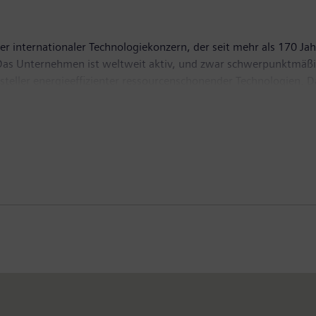
r internationaler Technologiekonzern, der seit mehr als 170 Jah
t. Das Unternehmen ist weltweit aktiv, und zwar schwerpunktmäßi
ersteller energieeffizienter ressourcenschonender Technologien
tragungslösungen, Pionier bei Infrastrukturlösungen sowie bei
n mit seiner börsennotierten Tochtergesellschaft Siemens Health
agnetresonanztomographen sowie in der Labordiagnostik und kl
z von 83,0 Milliarden Euro und einen Gewinn nach Steuern von 
tere Informationen finden Sie im Internet unter
www.siemens