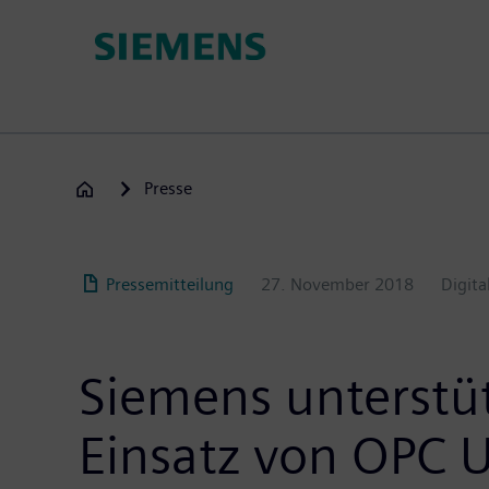
Passar
para
o
conteúdo
principal
Presse
Pressemitteilung
27. November 2018
Digita
Siemens unterstüt
Einsatz von OPC 