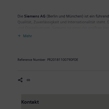
Die
Siemens AG
(Berlin und München) ist ein führende
Qualität, Zuverlässigkeit und Internationalität steh
und Digitalisierung. Siemens ist einer der größten H
Anbieter effizienter Stromerzeugungs- und Stromüber
Mehr
für die Industrie. Darüber hinaus ist das Unternehme
medizinischer Geräte wie Computertomographen und M
September 2018 endete, erzielte Siemens einen Umsat
Unternehmen weltweit rund 379.000 Beschäftigte. Wei
Reference Number:
PR2018110079DFDE
Kontakt