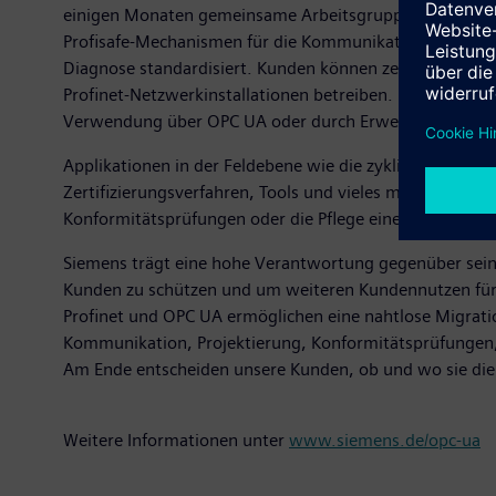
einigen Monaten gemeinsame Arbeitsgruppen zwischen M
Profisafe-Mechanismen für die Kommunikation zwischen
Diagnose standardisiert. Kunden können zeitnah von die
Profinet-Netzwerkinstallationen betreiben. Die PNO brin
Verwendung über OPC UA oder durch Erweiterung der en
Applikationen in der Feldebene wie die zyklische IO-Ko
Zertifizierungsverfahren, Tools und vieles mehr. Organi
Konformitätsprüfungen oder die Pflege einer Herstelle
Siemens trägt eine hohe Verantwortung gegenüber seiner
Kunden zu schützen und um weiteren Kundennutzen für 
Profinet und OPC UA ermöglichen eine nahtlose Migration
Kommunikation, Projektierung, Konformitätsprüfungen
Am Ende entscheiden unsere Kunden, ob und wo sie die 
Weitere Informationen unter
www.siemens.de/opc-ua