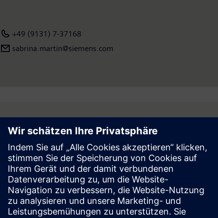
weltweit rund 377.000 Beschäftigte. Weitere Informationen
finden Sie im Internet unter
www.siemens.com
.
+49 (9131) 7-37168
sabrina.martin@siemens.com
Follow
Press | Company | Siemens
© Siemens 1996 – 2026