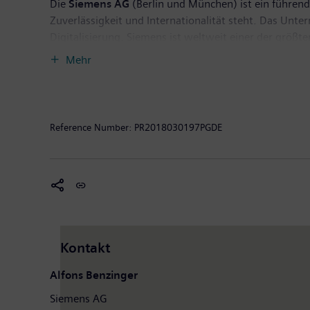
Die
Siemens AG
(Berlin und München) ist ein führende
Zuverlässigkeit und Internationalität steht. Das Unt
Digitalisierung. Siemens ist weltweit einer der größ
effizienter Energieerzeugungs- und Energieübertragun
Mehr
Industrie. Darüber hinaus ist das Unternehmen mit se
Geräte wie Computertomographen und Magnetresonanz
endete, erzielte Siemens einen Umsatz von 83,0 Mill
weltweit rund 377.000 Beschäftigte. Weitere Informat
Reference Number:
PR2018030197PGDE
Kontakt
Alfons Benzinger
Siemens AG