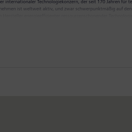
r internationaler Technologiekonzern, der seit 170 Jahren für te
ernehmen ist weltweit aktiv, und zwar schwerpunktmäßig auf den
ten Hersteller energieeffizienter ressourcenschonender Technolog
gslösungen, Pionier bei Infrastrukturlösungen sowie bei Automa
iner börsennotierten Tochtergesellschaft Siemens Healthineers 
tomographen sowie in der Labordiagnostik und klinischer IT.
iarden Euro und einen Gewinn nach Steuern von 6,2 Milliarden
ionen finden Sie im Internet unter
www.siemens.com
.