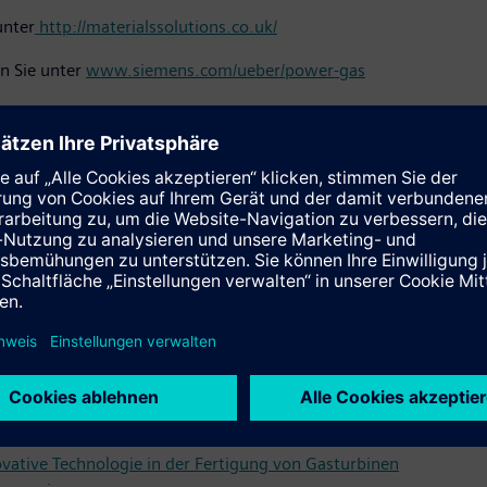
unter
http://materialssolutions.co.uk/
n Sie unter
www.siemens.com/ueber/power-gas
ion finden Sie unter
www.siemens.com/ueber/digital-factory
vative Technologie in der Fertigung von Gasturbinen