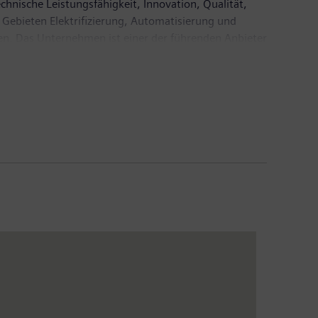
chnische Leistungsfähigkeit, Innovation, Qualität,
 Gebieten Elektrifizierung, Automatisierung und
ien. Das Unternehmen ist einer der führenden Anbieter
tisierungs-, Antriebs- und Softwarelösungen für die
AG ein führender Anbieter bildgebender medizinischer
 Im Geschäftsjahr 2017, das am 30. September 2017
 Euro. Ende September 2017 hatte das Unternehmen