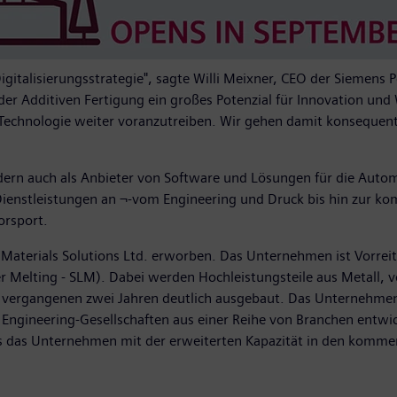
Digitalisierungsstrategie", sagte Willi Meixner, CEO der Siemens P
er Additiven Fertigung ein großes Potenzial für Innovation und 
n Technologie weiter voranzutreiben. Wir gehen damit konsequent
dern auch als Anbieter von Software und Lösungen für die Autom
enstleistungen an ¬-vom Engineering und Druck bis hin zur komp
orsport.
 Materials Solutions Ltd. erworben. Das Unternehmen ist Vorrei
er Melting - SLM). Dabei werden Hochleistungsteile aus Metall
n den vergangenen zwei Jahren deutlich ausgebaut. Das Unterne
Engineering-Gesellschaften aus einer Reihe von Branchen entwick
 das Unternehmen mit der erweiterten Kapazität in den kommend