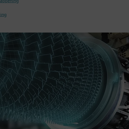
 happening
ring