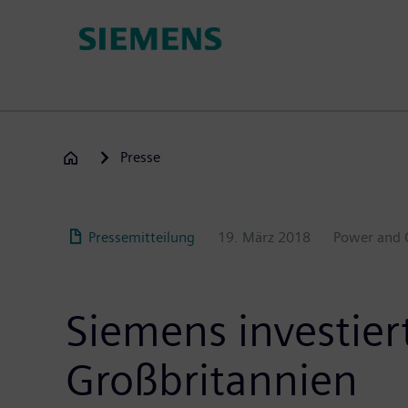
Passar
para
o
conteúdo
principal
Presse
Pressemitteilung
19. März 2018
Power and 
Siemens investier
Großbritannien