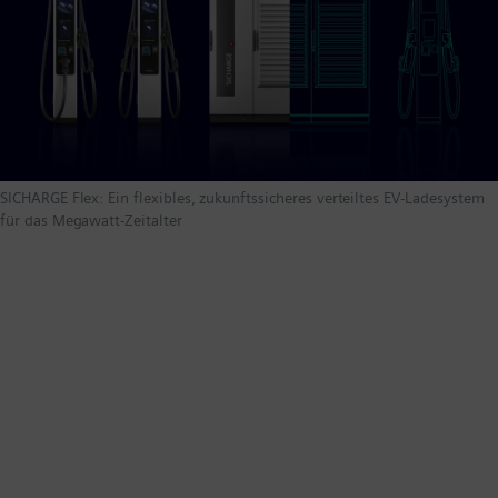
SICHARGE Flex: Ein flexibles, zukunftssicheres verteiltes EV-Ladesystem
für das Megawatt-Zeitalter