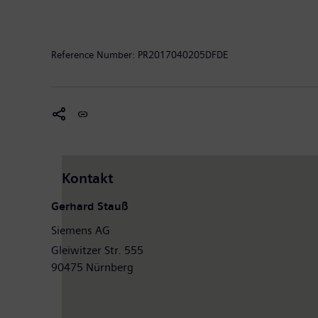
Magnetresonanztomographen sowie in der Labordiagno
von 79,6 Milliarden Euro und einen Gewinn nach Ste
Weitere Informationen finden Sie im Internet unter
ww
Reference Number:
PR2017040205DFDE
Kontakt
Gerhard Stauß
Siemens AG
Gleiwitzer Str. 555
90475 Nürnberg