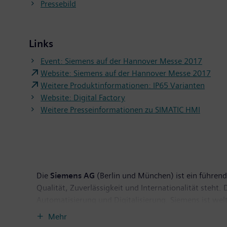
Pressebild
Links
Event: Siemens auf der Hannover Messe 2017
Website: Siemens auf der Hannover Messe 2017
Weitere Produktinformationen: IP65 Varianten
Website: Digital Factory
Weitere Presseinformationen zu SIMATIC HMI
Die
Siemens AG
(Berlin und München) ist ein führende
Qualität, Zuverlässigkeit und Internationalität steht
Automatisierung und Digitalisierung. Siemens ist wel
der führenden Anbieter effizienter Energieerzeugungs
Mehr
Softwarelösungen für die Industrie. Darüber hinaus