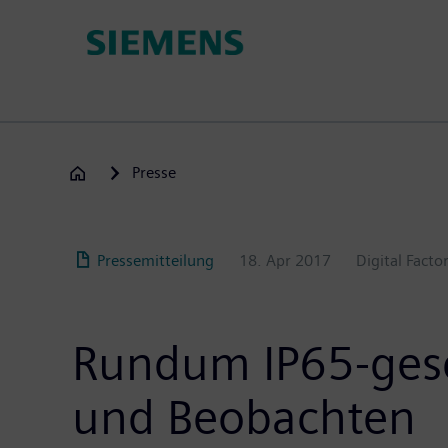
Passar
para
o
conteúdo
principal
Presse
Pressemitteilung
18. Apr 2017
Digital Facto
Rundum IP65-gesc
und Beobachten