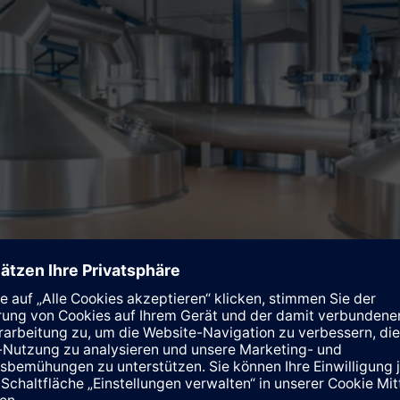
ltschranklose Visualisierung und Automatisierung.
t rundum IP65 verfügen über brillante, stufenlos dimmbare Wide
nem Design sowie mit kratzfester und chemisch beständiger Ober
ntegrierter Systemkarte für automatische Backups ausgestattet
gestimmten Zusammenspiel mit den Advanced Controllern Simati
ers wirtschaftliche Bedien- und Beobachtungslösungen realisiere