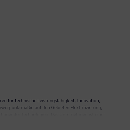
ren für technische Leistungsfähigkeit, Innovation,
chwerpunktmäßig auf den Gebieten Elektrifizierung,
nschonender Technologien. Das Unternehmen ist einer
sungen sowie bei Automatisierungs-, Antriebs- und
zinischer Geräte wie Computertomographen und