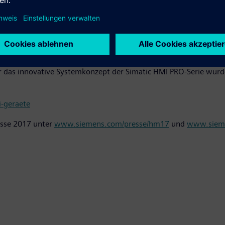
 Tragarmsystemen. Die individuellen Montage- und Platzierung
aubare Systemkomponenten individuelle Erweiterungen in Funkti
nd optionaler Tastatur sowie Tastaturablage – ermöglicht indi
infache Montage, schnelle Inbetriebnahme und effizientes Engin
 Für das innovative Systemkonzept der Simatic HMI PRO-Serie wu
-geraete
esse 2017 unter
www.siemens.com/presse/hm17
und
www.sieme