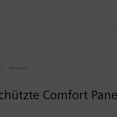
ry
Nürnberg
hützte Comfort Pane