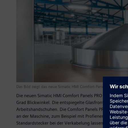
Das Bild zeigt das neue Simatic HMI Comfort Panel für die scha
Die neuen Simatic HMI Comfort Panels PRO mit Schutzar
Grad Blickwinkel. Die entspiegelte Glasfront in moder
Arbeitshandschuhen. Die Comfort Panels PRO sind mit i
an der Maschine, zum Beispiel mit Profienergy. Im ab
Standardstecker bei der Verkabelung lassen sich besond