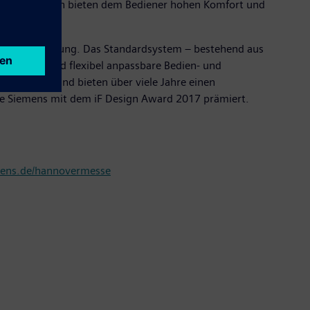
smöglichkeiten bieten dem Bediener hohen Komfort und
on und Bedienung. Das Standardsystem – bestehend aus
viduelle und flexibel anpassbare Bedien- und
eering aus und bieten über viele Jahre einen
rde Siemens mit dem iF Design Award 2017 prämiert.
ns.de/hannovermesse