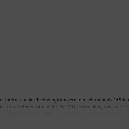
r internationaler Technologiekonzern, der seit mehr als 165 Jah
. Das Unternehmen ist in mehr als 200 Ländern aktiv, und zwar s
tweit einer der größten Hersteller energieeffizienter ressource
- und Energieübertragungslösungen, Pionier bei Infrastrukturlö
 ist das Unternehmen ein führender Anbieter bildgebender medi