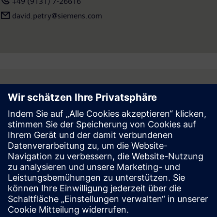
+49 (9131) 7-26616
david.petry@siemens.com
Follow
Press | Company | Siemens
© Siemens 1996 – 2026
Corporate Information
Privacy Notice