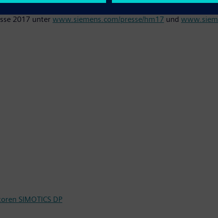
esse 2017 unter
www.siemens.com/presse/hm17
und
www.sieme
otoren SIMOTICS DP