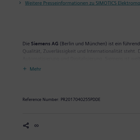
Weitere Presseinformationen zu SIMOTICS Elektrom
Die
Siemens AG
(Berlin und München) ist ein führende
Qualität, Zuverlässigkeit und Internationalität steht
Automatisierung und Digitalisierung. Siemens ist wel
der führenden Anbieter effizienter Energieerzeugungs
Mehr
Softwarelösungen für die Industrie. Darüber hinaus
Magnetresonanztomographen sowie in der Labordiagno
von 79,6 Milliarden Euro und einen Gewinn nach Ste
Weitere Informationen finden Sie im Internet unter
ww
Reference Number:
PR2017040255PDDE