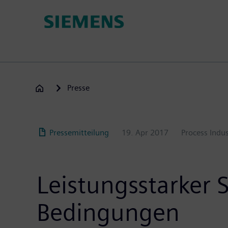
Passar
para
o
conteúdo
principal
Presse
Pressemitteilung
19. Apr 2017
Process Indus
Leistungsstarker 
Bedingungen