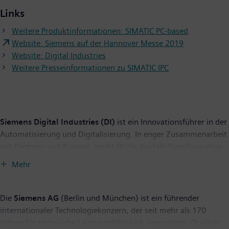
Links
Weitere Produktinformationen: SIMATIC PC-based
Website: Siemens auf der Hannover Messe 2019
Website: Digital Industries
Weitere Presseinformationen zu SIMATIC IPC
Siemens Digital Industries (DI)
ist ein Innovationsführer in der
Automatisierung und Digitalisierung. In enger Zusammenarbeit
mit Partnern und Kunden, treibt DI die digitale Transformation
in der Prozess- und Fertigungsindustrie voran. Mit dem Digital-
Mehr
Enterprise-Portfolio bietet Siemens Unternehmen jeder Größe
durchgängige Produkte, Lösungen und Services für die
Integration und Digitalisierung der gesamten
Die
Siemens AG
(Berlin und München) ist ein führender
Wertschöpfungskette. Optimiert für die spezifischen
internationaler Technologiekonzern, der seit mehr als 170
Anforderungen der jeweiligen Branchen, ermöglicht das
Jahren für technische Leistungsfähigkeit, Innovation, Qualität,