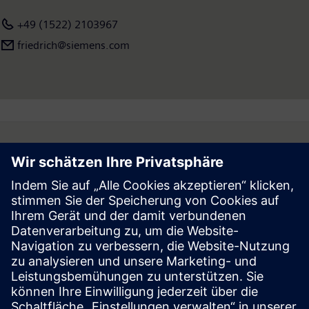
379.000 Beschäftigte. Weitere Informationen finden Sie im
+49 (1522) 2103967
Internet unter
www.siemens.com
.
friedrich@siemens.com
Follow
Press | Company | Siemens
© Siemens 1996 – 2026
Corporate Information