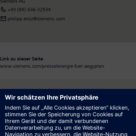
Siemens AG
+49 (89) 636-32934
philipp.encz@siemens.com
Link zu dieser Seite
www.siemens.com/presse/energie-fuer-aegypten
Follow