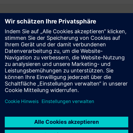
Follow
Press | Company | Siemens
© Siemens 1996 – 2026
Corporate Information
Privacy Notice
Cookie Notice
Terms of Use
Digital ID