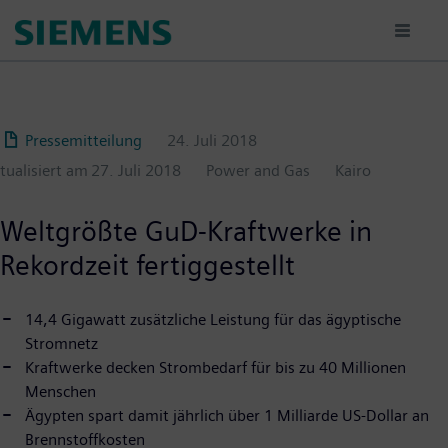
Passar
para
o
conteúdo
principal
Pressemitteilung
24. Juli 2018
ktualisiert am
27. Juli 2018
Power and Gas
Kairo
Weltgrößte GuD-Kraftwerke in
Rekordzeit fertiggestellt
14,4 Gigawatt zusätzliche Leistung für das ägyptische
Stromnetz
Kraftwerke decken Strombedarf für bis zu 40 Millionen
Menschen
Ägypten spart damit jährlich über 1 Milliarde US-Dollar an
Brennstoffkosten