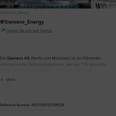
@Siemens_Energy
@Siemens_Energy
Folgen Sie uns auf Twitter
Die
Siemens AG
(Berlin und München) ist ein führender
internationaler Technologiekonzern, der seit 170 Jahren für
technische Leistungsfähigkeit, Innovation, Qualität,
Zuverlässigkeit und Internationalität steht. Das Unternehmen
Mehr
ist weltweit aktiv, und zwar schwerpunktmäßig auf den
Gebieten Elektrifizierung, Automatisierung und Digitalisierung.
Siemens ist weltweit einer der größten Hersteller
energieeffizienter ressourcenschonender Technologien. Das
Reference Number:
PR2018070259PGDE
Unternehmen ist einer der führenden Anbieter effizienter
Stromerzeugungs- und Stromübertragungslösungen, Pionier bei