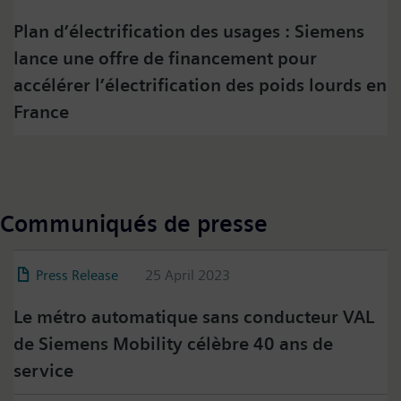
content here and accept that your data will be
Plan d’électrification des usages : Siemens
transmitted to, and processed by, twitter.
lance une offre de financement pour
Please check twitter's data privacy policy for further
information.
accélérer l’électrification des poids lourds en
France
Accept
Communiqués de presse
Press Release
25 April 2023
Le métro automatique sans conducteur VAL
de Siemens Mobility célèbre 40 ans de
service