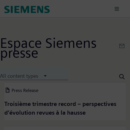
Skip
to
main
content
Espace Siemens
presse
All content types
Press Release
06 August 2026
Troisième trimestre record – perspectives
d’évolution revues à la hausse