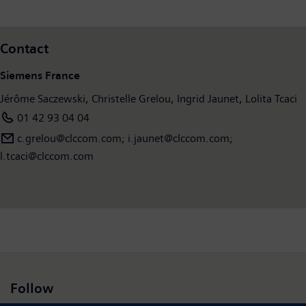
Contact
Siemens France
Jérôme Saczewski, Christelle Grelou, Ingrid Jaunet, Lolita Tcaci
01 42 93 04 04
c.grelou@clccom.com; i.jaunet@clccom.com;
l.tcaci@clccom.com
Follow