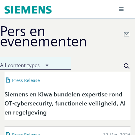
Skip
to
main
content
Pers en
evenementen
All content types
Press Release
20 May 2026
Siemens en Kiwa bundelen expertise rond
OT-cybersecurity, functionele veiligheid, AI
en regelgeving
Press Release
13 May 2026