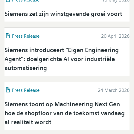
Siemens zet zijn winstgevende groei voort
Press Release
20 April 2026
Siemens introduceert “Eigen Engineering
Agent”: doelgerichte AI voor industriële
automatisering
Press on Twitter
Please click on "Accept" if you wish to see twitter
Press Release
24 March 2026
content here and accept that your data will be
transmitted to, and processed by, twitter.
Siemens toont op Machineering Next Gen
Please check twitter's data privacy policy for further
information.
hoe de shopfloor van de toekomst vandaag
al realiteit wordt
Accept