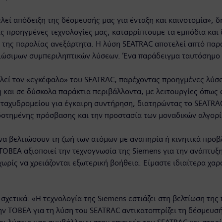
εί απόδειξη της δέσμευσής μας για ένταξη και καινοτομία», δ
 τις προηγμένες τεχνολογίες μας, καταρρίπτουμε τα εμπόδια και
ά της παραλίας ανεξάρτητα. Η λύση SEATRAC αποτελεί απτό πα
βιώσιμων συμπεριληπτικών λύσεων. Ένα παράδειγμα ταυτόσημο μ
λεί τον «εγκέφαλο» του SEATRAC, παρέχοντας προηγμένες λύσει
η και σε δύσκολα παράκτια περιβάλλοντα, με λειτουργίες όπως 
αχυδρομείου για έγκαιρη συντήρηση, διατηρώντας το SEATRAC 
δοτημένης πρόσβασης και την προστασία των μοναδικών αλγορ
 να βελτιώσουν τη ζωή των ατόμων με αναπηρία ή κινητικά προ
TOBEA αξιοποιεί την τεχνογνωσία της Siemens για την ανάπτυξ
ίς να χρειάζονται εξωτερική βοήθεια. Είμαστε ιδιαίτερα χαρο
 σχετικά: «Η τεχνολογία της Siemens εστιάζει στη βελτίωση τη
ην TOBEA για τη λύση του SEATRAC αντικατοπτρίζει τη δέσμευσ