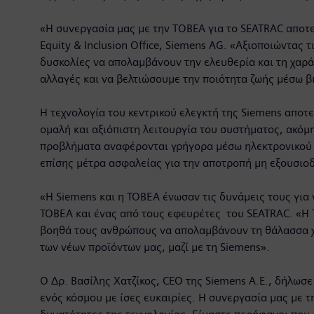
«Η συνεργασία μας με την TOBEA για το SEATRAC αποτελ
Equity & Inclusion Office, Siemens AG. «Αξιοποιώντας
δυσκολίες να απολαμβάνουν την ελευθερία και τη χαρ
αλλαγές και να βελτιώσουμε την ποιότητα ζωής μέσω 
Η τεχνολογία του κεντρικού ελεγκτή της Siemens αποτε
ομαλή και αξιόπιστη λειτουργία του συστήματος, ακόμ
προβλήματα αναφέρονται γρήγορα μέσω ηλεκτρονικού τ
επίσης μέτρα ασφαλείας για την αποτροπή μη εξουσιο
«Η Siemens και η ΤΟΒΕΑ ένωσαν τις δυνάμεις τους για
ΤΟΒΕΑ και ένας από τους εφευρέτες του SEATRAC. «Η 
βοηθά τους ανθρώπους να απολαμβάνουν τη θάλασσα χωρ
των νέων προϊόντων μας, μαζί με τη Siemens».
Ο Δρ. Βασίλης Χατζίκος, CEO της Siemens A.E., δήλωσε
ενός κόσμου με ίσες ευκαιρίες. Η συνεργασία μας με τ