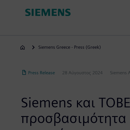
Παράκαμψη
προς
το
κυρίως
περιεχόμενο
Siemens Greece - Press (Greek)
Press Release
28 Αύγουστος 2024
Siemens 
Siemens και TOB
προσβασιμότητα σ