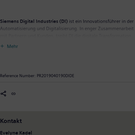
Siemens Digital Industries (DI)
ist ein Innovationsführer in der
Automatisierung und Digitalisierung. In enger Zusammenarbeit
mit Partnern und Kunden, treibt DI die digitale Transformation
in der Prozess- und Fertigungsindustrie voran. Mit dem Digital-
Mehr
Enterprise-Portfolio bietet Siemens Unternehmen jeder Größe
durchgängige Produkte, Lösungen und Services für die
Integration und Digitalisierung der gesamten
Wertschöpfungskette. Optimiert für die spezifischen
Reference Number:
PR2019040190DIDE
Anforderungen der jeweiligen Branchen, ermöglicht das
einmalige Portfolio Kunden, ihre Produktivität und Flexibilität zu
erhöhen. DI erweitert sein Portfolio fortlaufend durch
Innovationen und die Integration von Zukunftstechnologien.
Siemens Digital Industries hat seinen Sitz in Nürnberg und
beschäftigt weltweit rund 75.000 Mitarbeiter.
Kontakt
Die
Siemens AG
(Berlin und München) ist ein führender
Evelyne Kadel