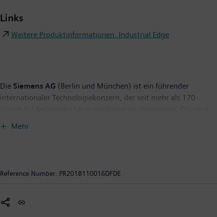
Links
Weitere Produktinformationen: Industrial Edge
Die
Siemens AG
(Berlin und München) ist ein führender
internationaler Technologiekonzern, der seit mehr als 170
Jahren für technische Leistungsfähigkeit, Innovation, Qualität,
Zuverlässigkeit und Internationalität steht. Das Unternehmen
Mehr
ist weltweit aktiv, und zwar schwerpunktmäßig auf den
Gebieten Elektrifizierung, Automatisierung und Digitalisierung.
Siemens ist einer der größten Hersteller energieeffizienter
ressourcenschonender Technologien. Das Unternehmen ist
Reference Number:
PR2018110016DFDE
außerdem einer der führenden Anbieter effizienter
Stromerzeugungs- und Stromübertragungslösungen, Pionier bei
Infrastrukturlösungen sowie bei Automatisierungs-, Antriebs-
und Softwarelösungen für die Industrie. Darüber hinaus ist das