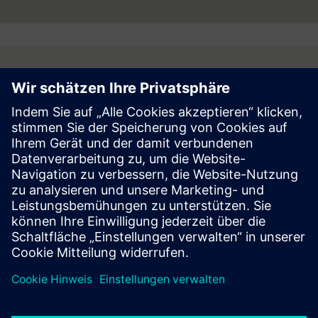
Internet unter
www.siemens.com
.
Follow
Press | Company | Siemens
© Siemens 1996 – 2026
Corporate Information
Privacy Notice
Cookie Notice
Terms of Use