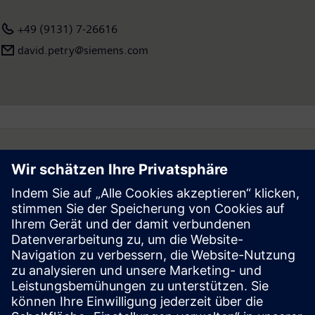
finden Sie im Internet unter
www.siemens.com
.
+49 (9131) 7-26616
david.petry@siemens.com
Follow
Press | Company | Siemens
© Siemens 1996 – 2026
Corporate Information