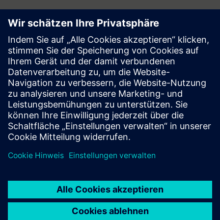
Follow
Press | Company | Siemens
© Siemens 1996 – 2026
Corporate Information
Privacy Notice
Cookie Notice
Terms of Use
Digital ID