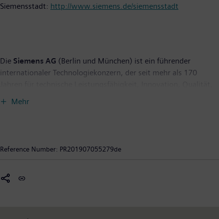
Siemensstadt:
http://www.siemens.de/siemensstadt
Die
Siemens AG
(Berlin und München) ist ein führender
internationaler Technologiekonzern, der seit mehr als 170
Jahren für technische Leistungsfähigkeit, Innovation, Qualität,
Zuverlässigkeit und Internationalität steht. Das Unternehmen
Mehr
ist weltweit aktiv, und zwar schwerpunktmäßig auf den
Gebieten Stromerzeugung und -verteilung, intelligente
Infrastruktur bei Gebäuden und dezentralen Energiesystemen
sowie Automatisierung und Digitalisierung in der Prozess- und
Reference Number:
PR201907055279de
Fertigungsindustrie. Durch das eigenständig geführte
Unternehmen Siemens Mobility, einer der führenden Anbieter
intelligenter Mobilitätslösungen für den Schienen- und
Straßenverkehr, gestaltet Siemens außerdem den Weltmarkt für
Personen- und Güterverkehr. Über die Mehrheitsbeteiligungen
an den börsennotierten Unternehmen Siemens Healthineers