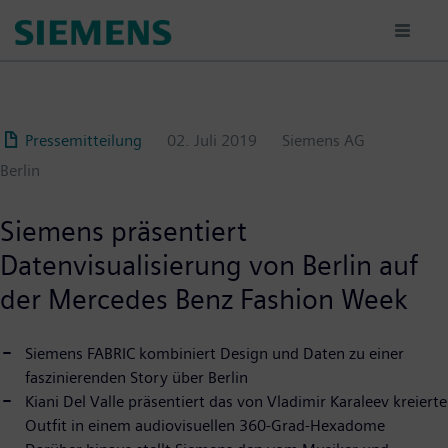
Passar
para
o
conteúdo
principal
Pressemitteilung
02. Juli 2019
Siemens AG
Berlin
Siemens präsentiert
Datenvisualisierung von Berlin auf
der Mercedes Benz Fashion Week
Siemens FABRIC kombiniert Design und Daten zu einer
faszinierenden Story über Berlin
Kiani Del Valle präsentiert das von Vladimir Karaleev kreierte
Outfit in einem audiovisuellen 360-Grad-Hexadome