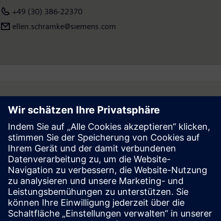
343.000 Beschäftigte. Weitere Informationen finden Sie im
+49 (30) 386-22370
Internet unter
www.siemens.com
ellen.schramke@siemens.com
Follow
Press | Company | Siemens
© Siemens 1996 – 2026
Corporate Information