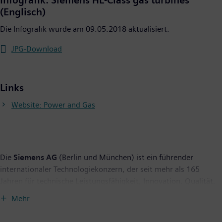
Infografik: Siemens HL-Class gas turbines
(Englisch)
Die Infografik wurde am 09.05.2018 aktualisiert.
JPG-Download
Links
Website: Power and Gas
Die
Siemens AG
(Berlin und München) ist ein führender
internationaler Technologiekonzern, der seit mehr als 165
Jahren für technische Leistungsfähigkeit, Innovation, Qualität,
Zuverlässigkeit und Internationalität steht. Das Unternehmen
Mehr
ist in mehr als 200 Ländern aktiv, und zwar schwerpunktmäßig
auf den Gebieten Elektrifizierung, Automatisierung und