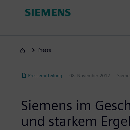
Passar
para
o
conteúdo
principal
Presse
Pressemitteilung
08. November 2012
Sieme
Siemens im Gesc
und starkem Erge