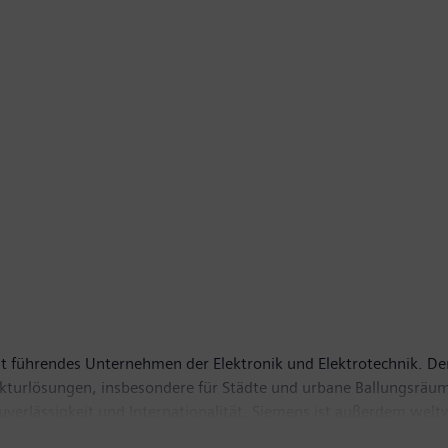
t führendes Unternehmen der Elektronik und Elektrotechnik. Der
rukturlösungen, insbesondere für Städte und urbane Ballungsräum
Zuverlässigkeit und Internationalität. Siemens ist außerdem wel
ntfallen auf grüne Produkte und Lösungen. Insgesamt erzielte 