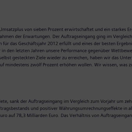
Umsatzplus von sieben Prozent erwirtschaftet und ein starkes E
m Rahmen der Erwartungen. Der Auftragseingang ging im Vergleic
für das Geschäftsjahr 2012 erfüllt und eines der besten Ergebnis
in den letzten Jahren unsere Performance gegenüber Wettbewerb
selbst gesteckten Ziele wieder zu erreichen, haben wir das Un
f mindestens zwölf Prozent erhöhen wollen. Wir wissen, was zu
te, sank der Auftragseingang im Vergleich zum Vorjahr um zehn 
ftragsbestands und positiver Währungsumrechnungseffekte in al
uro auf 78,3 Milliarden Euro. Das Verhältnis von Auftragseingan