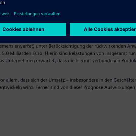
ternehmensweite Programm "Siemens 2014" umzusetzen. Dieses 
rogramms ist es, die Ergebnismarge der Summe Sektoren bis zum
n – auf organischer Basis – ein moderates Wachstum des Auftr
Siemens erwartet, unter Berücksichtigung der rückwirkenden An
bis 5,0 Milliarden Euro. Hierin sind Belastungen von insgesamt 
as Unternehmen erwartet, dass die hiermit verbundenen Produkt
r allem, dass sich der Umsatz – insbesondere in den Geschäften,
ntwickeln wird. Ferner sind von dieser Prognose Auswirkungen