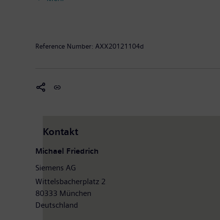
September 2012 endete, auf fortgeführter Basis eine
hatte das Unternehmen auf dieser fortgeführten Basis
Reference Number:
AXX20121104d
Kontakt
Michael Friedrich
Siemens AG
Wittelsbacherplatz 2
80333 München
Deutschland