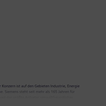
 Konzern ist auf den Gebieten Industrie, Energie
e. Siemens steht seit mehr als 165 Jahren für
tweit der größte Anbieter umweltfreundlicher
Siemens im vergangenen Geschäftsjahr, das am 30.