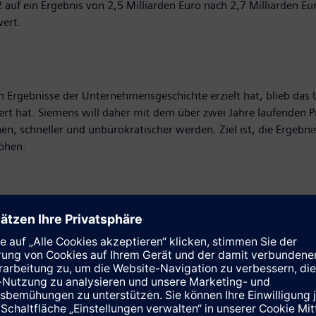
uf ein Ergebnis von 2,5 Milliarden Euro nach 2,7 Milliarden Euro
wert.
n Ergebnisse der Unternehmensgeschichte erzielt hat, blieb da
niert hat. Siemens will daher mit dem über zwei Jahre laufenden
en, schneller und unbürokratischer werden. Ziel ist, die Ergebn
höhen.
sjahr 2012 wurden erreicht. Darauf basierend schlagen Aufsicht
der Hauptversammlung im Januar 2013 vor. Zusätzlich haben die
 vergangenen Monate profitiert, der gestern abgeschlossen wurd
rückkäufen von 40 bis 60 Prozent an.