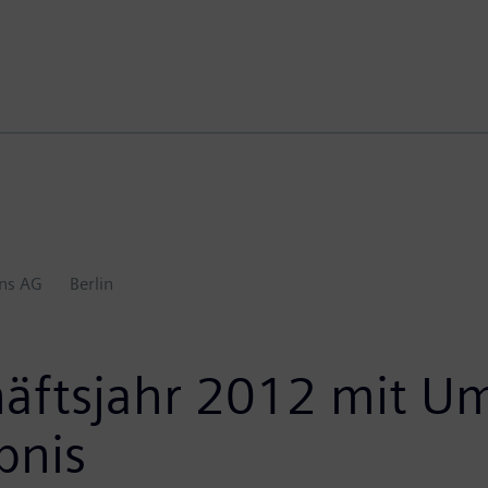
ns AG
Berlin
häftsjahr 2012 mit 
bnis