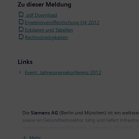
Zu dieser Meldung
.pdf Download
Ergebnisveröffentlichung Q4 2012
Eckdaten und Tabellen
Rechtsstreitigkeiten
Links
Event: Jahrespressekonferenz 2012
Die
Siemens AG
(Berlin und München) ist ein weltwei
sowie im Gesundheitssektor tätig und liefert Infrast
technische Leistungsfähigkeit, Innovation, Qualität, 
Technologien. Rund 40 Prozent des Konzernumsatzes e
Mehr