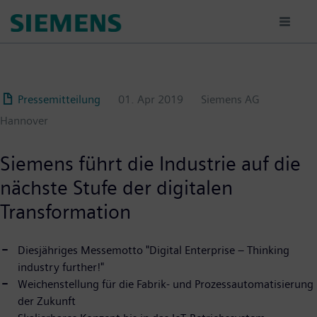
Passar
para
o
conteúdo
principal
Pressemitteilung
01. Apr 2019
Siemens AG
Hannover
Siemens führt die Industrie auf die
nächste Stufe der digitalen
Transformation
Diesjähriges Messemotto "Digital Enterprise – Thinking
industry further!"
Weichenstellung für die Fabrik- und Prozessautomatisierung
der Zukunft