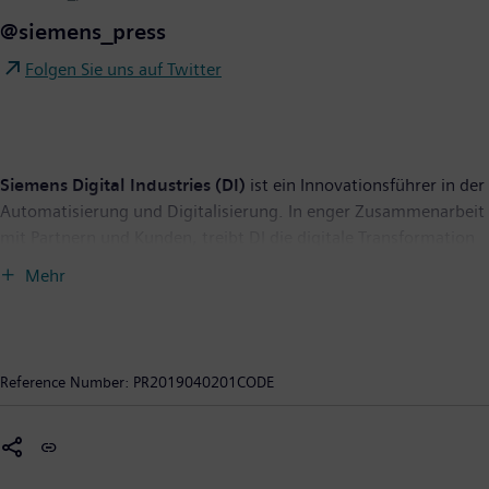
@siemens_press
Folgen Sie uns auf Twitter
Siemens Digital Industries (DI)
ist ein Innovationsführer in der
Automatisierung und Digitalisierung. In enger Zusammenarbeit
mit Partnern und Kunden, treibt DI die digitale Transformation
in der Prozess- und Fertigungsindustrie voran. Mit dem Digital-
Mehr
Enterprise-Portfolio bietet Siemens Unternehmen jeder Größe
durchgängige Produkte, Lösungen und Services für die
Integration und Digitalisierung der gesamten
Wertschöpfungskette. Optimiert für die spezifischen
Reference Number:
PR2019040201CODE
Anforderungen der jeweiligen Branchen, ermöglicht das
einmalige Portfolio Kunden, ihre Produktivität und Flexibilität zu
erhöhen. DI erweitert sein Portfolio fortlaufend durch
Innovationen und die Integration von Zukunftstechnologien.