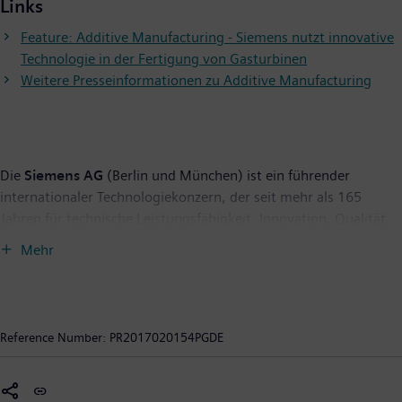
Links
Feature: Additive Manufacturing - Siemens nutzt innovative
Technologie in der Fertigung von Gasturbinen
Weitere Presseinformationen zu Additive Manufacturing
Die
Siemens AG
(Berlin und München) ist ein führender
internationaler Technologiekonzern, der seit mehr als 165
Jahren für technische Leistungsfähigkeit, Innovation, Qualität,
Zuverlässigkeit und Internationalität steht. Das Unternehmen
Mehr
ist in mehr als 200 Ländern aktiv, und zwar schwerpunktmäßig
auf den Gebieten Elektrifizierung, Automatisierung und
Digitalisierung. Siemens ist weltweit einer der größten
Hersteller energieeffizienter ressourcenschonender
Reference Number:
PR2017020154PGDE
Technologien. Das Unternehmen ist einer der führenden
Anbieter effizienter Energieerzeugungs- und
Energieübertragungslösungen, Pionier bei