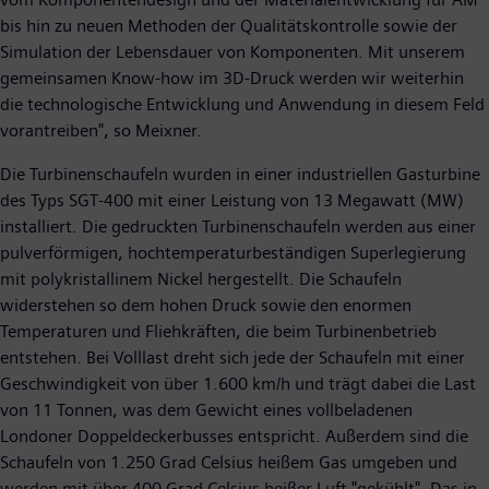
bis hin zu neuen Methoden der Qualitätskontrolle sowie der
Simulation der Lebensdauer von Komponenten. Mit unserem
gemeinsamen Know-how im 3D-Druck werden wir weiterhin
die technologische Entwicklung und Anwendung in diesem Feld
vorantreiben", so Meixner.
Die Turbinenschaufeln wurden in einer industriellen Gasturbine
des Typs SGT-400 mit einer Leistung von 13 Megawatt (MW)
installiert. Die gedruckten Turbinenschaufeln werden aus einer
pulverförmigen, hochtemperaturbeständigen Superlegierung
mit polykristallinem Nickel hergestellt. Die Schaufeln
widerstehen so dem hohen Druck sowie den enormen
Temperaturen und Fliehkräften, die beim Turbinenbetrieb
entstehen. Bei Volllast dreht sich jede der Schaufeln mit einer
Geschwindigkeit von über 1.600 km/h und trägt dabei die Last
von 11 Tonnen, was dem Gewicht eines vollbeladenen
Londoner Doppeldeckerbusses entspricht. Außerdem sind die
Schaufeln von 1.250 Grad Celsius heißem Gas umgeben und
werden mit über 400 Grad Celsius heißer Luft "gekühlt". Das in