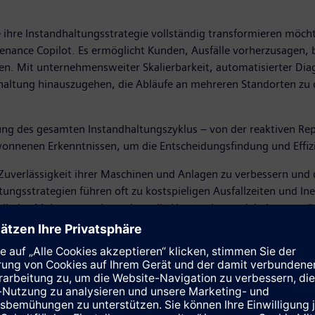
ihre Instandhaltungsstrategie vollständig transformieren möchte
enance Copilot. Es ermöglicht Kunden, Ausfälle vorherzusagen, b
en. Mit unternehmensweiter Skalierbarkeit, automatisierter Dia
altung hinauszugehen, die Abläufe an mehreren Standorten zu opt
 des gesamten Instandhaltungszyklus – von der reaktiven Repar
wonnenen Erkenntnissen, um die Entscheidungsfindung und Effiz
uverlässigkeit ihrer Maschinen und Anlagen zu verbessern und 
tungsstrategien führen oft zu kostspieligen Ausfallzeiten und I
ictive Maintenance integriert, die Unternehmen dabei unterstüt
tiver KI und vorausschauender Wartung ermöglicht es Unternehme
nung sicherzustellen. Die ersten Pilotanwendungsfälle haben gez
ein bedeutender Schritt, um Wartungsvorgänge zu transformieren
erer Predictive Maintenance-Lösungen ermöglichen wir es Untern