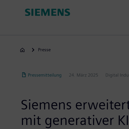
Passar
para
o
conteúdo
principal
Presse
Pressemitteilung
24. März 2025
Digital Indu
Siemens erweitert
mit generativer K