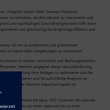
n, integriert dieses Paket Senseye Predictive
evor sie eintreten, die Betriebszeit zu maximieren und
gnose und nachhaltigen Geschäftsergebnissen hilft diese
imieren und gleichzeitig die langfristige Effizienz und
atur bis hin zu prädiktiven und präventiven
ienz in industriellen Umgebungen zu verbessern.
die Kosten zu senken, entwickeln sich Wartungsarbeiten
neffizienzen. Siemens begegnet dieser Herausforderung,
zen, die Leistung ihrer Anlagen zu optimieren und die
n, Echtzeitdaten und fortschrittliche Analysen zu
eigt, dass der Siemens Industrial Copilot im
", sagte Margherita Adragna, CEO Customer Services bei
ehmen nahtlos von einer reaktiven hin zu einer