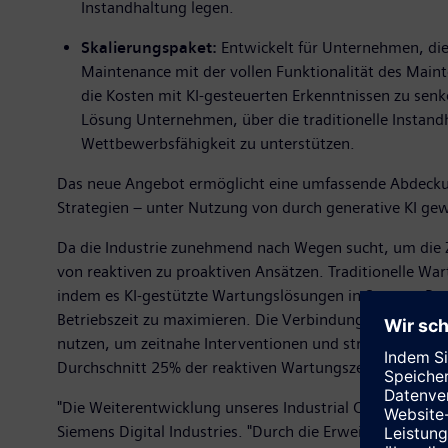
Instandhaltung legen.
Skalierungspaket:
Entwickelt für Unternehmen, die 
Maintenance mit der vollen Funktionalität des Maint
die Kosten mit KI-gesteuerten Erkenntnissen zu senk
Lösung Unternehmen, über die traditionelle Instandh
Wettbewerbsfähigkeit zu unterstützen.
Das neue Angebot ermöglicht eine umfassende Abdeckung
Strategien – unter Nutzung von durch generative KI ge
Da die Industrie zunehmend nach Wegen sucht, um die Z
von reaktiven zu proaktiven Ansätzen. Traditionelle War
indem es KI-gestützte Wartungslösungen in Senseye Pred
Betriebszeit zu maximieren. Die Verbindung von genera
nutzen, um zeitnahe Interventionen und strategische Pla
Durchschnitt 25% der reaktiven Wartungszeit einspart.
"Die Weiterentwicklung unseres Industrial Copilot ist 
Siemens Digital Industries. "Durch die Erweiterung uns