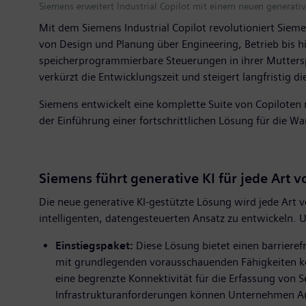
Siemens erweitert Industrial Copilot mit einem neuen generati
Mit dem Siemens Industrial Copilot revolutioniert Siem
von Design und Planung über Engineering, Betrieb bis hi
speicherprogrammierbare Steuerungen in ihrer Muttersp
verkürzt die Entwicklungszeit und steigert langfristig di
Siemens entwickelt eine komplette Suite von Copiloten n
der Einführung einer fortschrittlichen Lösung für die Wa
Siemens führt generative KI für jede Art 
Die neue generative KI-gestützte Lösung wird jede Art
intelligenten, datengesteuerten Ansatz zu entwickeln. 
Einstiegspaket:
Diese Lösung bietet einen barriere
mit grundlegenden vorausschauenden Fähigkeiten k
eine begrenzte Konnektivität für die Erfassung von
Infrastrukturanforderungen können Unternehmen Ausfa