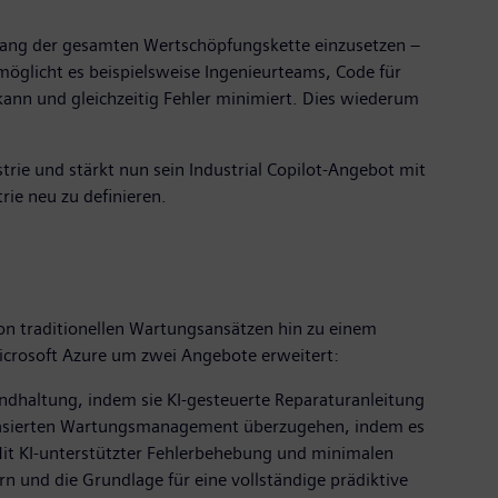
ntlang der gesamten Wertschöpfungskette einzusetzen –
rmöglicht es beispielsweise Ingenieurteams, Code für
ann und gleichzeitig Fehler minimiert. Dies wiederum
trie und stärkt nun sein Industrial Copilot-Angebot mit
rie neu zu definieren.
on traditionellen Wartungsansätzen hin zu einem
Microsoft Azure um zwei Angebote erweitert:
andhaltung, indem sie KI-gesteuerte Reparaturanleitung
sbasierten Wartungsmanagement überzugehen, indem es
Mit KI-unterstützter Fehlerbehebung und minimalen
n und die Grundlage für eine vollständige prädiktive