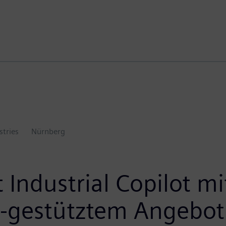
stries
Nürnberg
 Industrial Copilot m
I-gestütztem Angebot 