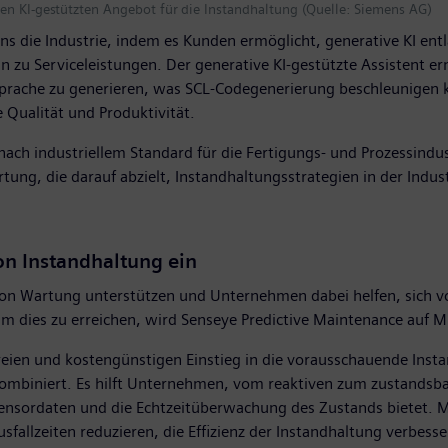
ven KI-gestützten Angebot für die Instandhaltung (Quelle: Siemens AG)
ens die Industrie, indem es Kunden ermöglicht, generative KI e
n zu Serviceleistungen. Der generative KI-gestützte Assistent e
rache zu generieren, was SCL-Codegenerierung beschleunigen k
e Qualität und Produktivität.
ach industriellem Standard für die Fertigungs- und Prozessindus
rtung, die darauf abzielt, Instandhaltungsstrategien in der Indust
von Instandhaltung ein
 von Wartung unterstützen und Unternehmen dabei helfen, sich v
Um dies zu erreichen, wird Senseye Predictive Maintenance auf 
freien und kostengünstigen Einstieg in die vorausschauende Inst
ombiniert. Es hilft Unternehmen, vom reaktiven zum zustand
 Sensordaten und die Echtzeitüberwachung des Zustands bietet. 
llzeiten reduzieren, die Effizienz der Instandhaltung verbesser