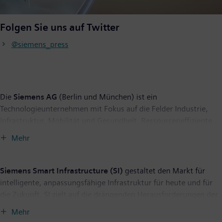
Folgen Sie uns auf Twitter
@siemens_press
Die
Siemens AG
(Berlin und München) ist ein
Technologieunternehmen mit Fokus auf die Felder Industrie,
Infrastruktur, Mobilität und Gesundheit. Ressourceneffiziente
Fabriken, widerstandsfähige Lieferketten, intelligente Gebäude
Mehr
und Stromnetze, emissionsarme und komfortable Züge und
eine fortschrittliche Gesundheitsversorgung – das
Unternehmen unterstützt seine Kunden mit Technologien, die
Siemens Smart Infrastructure (SI)
gestaltet den Markt für
ihnen konkreten Nutzen bieten. Durch die Kombination der
intelligente, anpassungsfähige Infrastruktur für heute und für
realen und der digitalen Welten befähigt Siemens seine Kunden,
die Zukunft. SI zielt auf die drängenden Herausforderungen der
ihre Industrien und Märkte zu transformieren und verbessert
Urbanisierung und des Klimawandels durch die Verbindung von
Mehr
damit den Alltag für Milliarden von Menschen. Siemens ist
Energiesystemen, Gebäuden und Wirtschaftsbereichen. Siemens