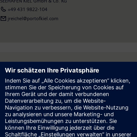
SEEHAFEN KIEL GmbH & Co. KG
+49 431 9822-104
jreichel@portofkiel.com
Follow
Press | Company | Siemens
© Siemens 1996 – 2026
Corporate Information