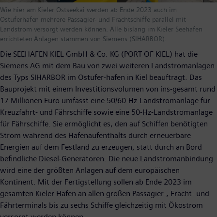
Wie hier am Kieler Ostseekai werden ab Ende 2023 auch im
Ostuferhafen mehrere Passagier- und Frachtschiffe parallel mit
Landstrom versorgt werden können. Alle bislang im Kieler Seehafen
errichteten Anlagen stammen von Siemens (SIHARBOR).
Die SEEHAFEN KIEL GmbH & Co. KG (PORT OF KIEL) hat die
Siemens AG mit dem Bau von zwei weiteren Landstromanlagen
des Typs SIHARBOR im Ostufer-hafen in Kiel beauftragt. Das
Bauprojekt mit einem Investitionsvolumen von ins-gesamt rund
17 Millionen Euro umfasst eine 50/60-Hz-Landstromanlage für
Kreuzfahrt- und Fährschiffe sowie eine 50-Hz-Landstromanlage
für Fährschiffe. Sie ermöglicht es, den auf Schiffen benötigten
Strom während des Hafenaufenthalts durch erneuerbare
Energien auf dem Festland zu erzeugen, statt durch an Bord
befindliche Diesel-Generatoren. Die neue Landstromanbindung
wird eine der größten Anlagen auf dem europäischen
Kontinent. Mit der Fertigstellung sollen ab Ende 2023 im
gesamten Kieler Hafen an allen großen Passagier-, Fracht- und
Fährterminals bis zu sechs Schiffe gleichzeitig mit Ökostrom
versorgt werden können.