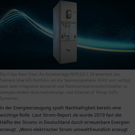
Die F-Gas-freie Clean Air-Schaltanlage NXPLUS C 24 erweitert das
Siemens blue GIS Portfolio um die Spannungsebene 24 kV und verfügt
aber über integrierte Sensoren und Kommunikationsschnittstellen zu
übergeordneten Automatisierungs- und Internet of Things (IoT)-
Systemen.
In der Energieerzeugung spielt Nachhaltigkeit bereits eine
wichtige Rolle. Laut Strom-Report.de wurde 2019 fast die
Hälfte des Stroms in Deutschland durch erneuerbare Energien
erzeugt. „Wenn elektrischer Strom umweltfreundlich erzeugt