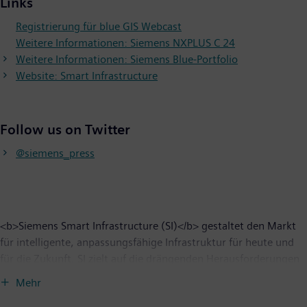
Links
Registrierung für blue GIS Webcast
Weitere Informationen: Siemens NXPLUS C 24
Weitere Informationen: Siemens Blue-Portfolio
Website: Smart Infrastructure
Follow us on Twitter
@siemens_press
<b>Siemens Smart Infrastructure (SI)</b> gestaltet den Markt
für intelligente, anpassungsfähige Infrastruktur für heute und
für die Zukunft. SI zielt auf die drängenden Herausforderungen
der Urbanisierung und des Klimawandels durch die Verbindung
Mehr
von Energiesystemen, Gebäuden und Wirtschaftsbereichen.