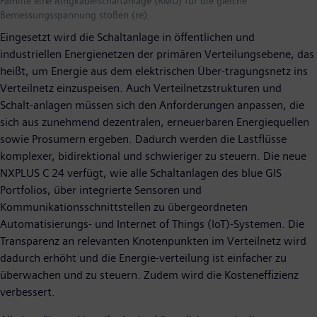
Familie eine Ringkabelschaltanlage (RMU) für die gleiche
Bemessungsspannung stoßen (re).
Eingesetzt wird die Schaltanlage in öffentlichen und
industriellen Energienetzen der primären Verteilungsebene, das
heißt, um Energie aus dem elektrischen Über-tragungsnetz ins
Verteilnetz einzuspeisen. Auch Verteilnetzstrukturen und
Schalt-anlagen müssen sich den Anforderungen anpassen, die
sich aus zunehmend dezentralen, erneuerbaren Energiequellen
sowie Prosumern ergeben. Dadurch werden die Lastflüsse
komplexer, bidirektional und schwieriger zu steuern. Die neue
NXPLUS C 24 verfügt, wie alle Schaltanlagen des blue GIS
Portfolios, über integrierte Sensoren und
Kommunikationsschnittstellen zu übergeordneten
Automatisierungs- und Internet of Things (IoT)-Systemen. Die
Transparenz an relevanten Knotenpunkten im Verteilnetz wird
dadurch erhöht und die Energie-verteilung ist einfacher zu
überwachen und zu steuern. Zudem wird die Kosteneffizienz
verbessert.