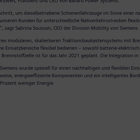
cEwen, Präsident und CEO von Ballard Power Systems.
Schritt, um dieselbetriebene Schienenfahrzeuge im Sinne einer na
 unseren Kunden für unterschiedliche Nahverkehrsstrecken flexi
, sagt Sabrina Soussan, CEO der Division Mobility von Siemens.
eines modularen, skalierbaren Traktionsbaukastensystems mit Bren
e Einsatzbereiche flexibel bedienen – sowohl batterie-elektrisch 
Brennstoffzelle ist für das Jahr 2021 geplant. Die Integration in
mens wurde speziell für einen nachhaltigen und flexiblen Einsat
uweise, energieeffiziente Komponenten und ein intelligentes Bo
 Prozent weniger Energie.