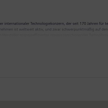
r internationaler Technologiekonzern, der seit 170 Jahren für te
ernehmen ist weltweit aktiv, und zwar schwerpunktmäßig auf den
ten Hersteller energieeffizienter ressourcenschonender Technolog
gslösungen, Pionier bei Infrastrukturlösungen sowie bei Automa
 führender Anbieter bildgebender medizinischer Geräte wie C
eschäftsjahr 2017, das am 30. September 2017 endete, erzielte 
Ende September 2017 hatte das Unternehmen weltweit rund 377.