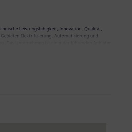
chnische Leistungsfähigkeit, Innovation, Qualität,
 Gebieten Elektrifizierung, Automatisierung und
ien. Das Unternehmen ist einer der führenden Anbieter
tisierungs-, Antriebs- und Softwarelösungen für die
omputertomographen und Magnetresonanztomographen
Siemens einen Umsatz von 83,0 Milliarden Euro und
000 Beschäftigte. Weitere Informationen finden Sie