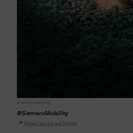
@SiemensMobility
@SiemensMobility
Folgen Sie uns auf Twitter