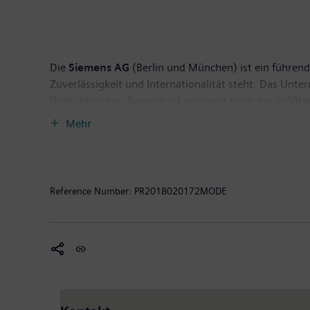
Die
Siemens AG
(Berlin und München) ist ein führende
Zuverlässigkeit und Internationalität steht. Das Unt
Digitalisierung. Siemens ist weltweit einer der größ
effizienter Energieerzeugungs- und Energieübertragun
Mehr
Industrie. Darüber hinaus ist das Unternehmen ein
sowie in der Labordiagnostik und klinischer IT. Im G
einen Gewinn nach Steuern von 6,2 Milliarden Euro. 
im Internet unter
www.siemens.com
.
Reference Number:
PR2018020172MODE