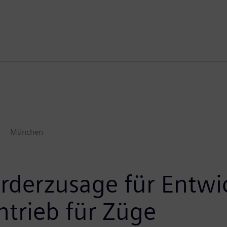
München
örderzusage für Entwi
ntrieb für Züge