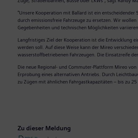
Züge, Straßenbahnen, Busse oder LKWs", sagt Randy Ma
"Unsere Kooperation mit Ballard ist ein entscheidender 
durch emissionsfreie Fahrzeuge zu ersetzen. Wir wollen
Gegebenheiten und technischen Möglichkeiten variieren"
Langfristiges Ziel der Kooperation ist die Entwicklung 
werden soll. Auf diese Weise kann der Mireo verschieden
wasserstoffbetriebenen Fahrzeugen. Die Einsatzreife der 
Die neue Regional- und Commuter-Plattform Mireo von Sie
Erprobung eines alternativen Antriebs. Durch Leichtba
zu Zügen mit ähnlichen Fahrgastkapazitäten – bis zu 25
Zu dieser Meldung