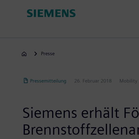
Passar
para
o
conteúdo
principal
Presse
Pressemitteilung
26. Februar 2018
Mobility
Siemens erhält F
Brennstoffzellena