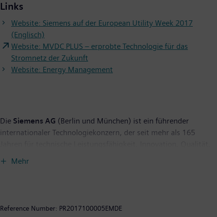
Links
Website: Siemens auf der European Utility Week 2017
(Englisch)
Website: MVDC PLUS – erprobte Technologie für das
Stromnetz der Zukunft
Website: Energy Management
Die
Siemens AG
(Berlin und München) ist ein führender
internationaler Technologiekonzern, der seit mehr als 165
Jahren für technische Leistungsfähigkeit, Innovation, Qualität,
Zuverlässigkeit und Internationalität steht. Das Unternehmen
Mehr
ist in mehr als 200 Ländern aktiv, und zwar schwerpunktmäßig
auf den Gebieten Elektrifizierung, Automatisierung und
Digitalisierung. Siemens ist weltweit einer der größten
Hersteller energieeffizienter ressourcenschonender
Reference Number:
PR2017100005EMDE
Technologien. Das Unternehmen ist einer der führenden