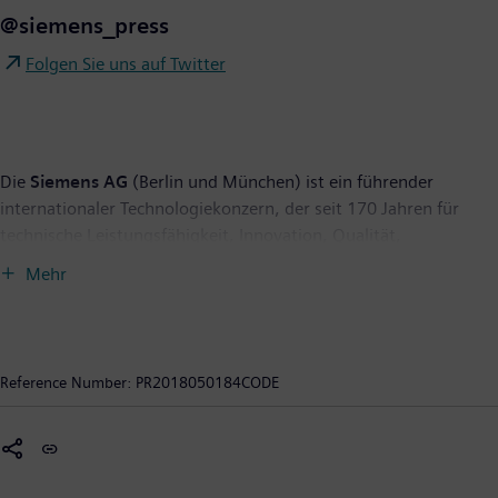
@siemens_press
Folgen Sie uns auf Twitter
Die
Siemens AG
(Berlin und München) ist ein führender
internationaler Technologiekonzern, der seit 170 Jahren für
technische Leistungsfähigkeit, Innovation, Qualität,
Zuverlässigkeit und Internationalität steht. Das Unternehmen
Mehr
ist weltweit aktiv, und zwar schwerpunktmäßig auf den
Gebieten Elektrifizierung, Automatisierung und Digitalisierung.
Siemens ist weltweit einer der größten Hersteller
energieeffizienter ressourcenschonender Technologien. Das
Reference Number:
PR2018050184CODE
Unternehmen ist einer der führenden Anbieter effizienter
Stromerzeugungs- und Stromübertragungslösungen, Pionier bei
Infrastrukturlösungen sowie bei Automatisierungs-, Antriebs-
und Softwarelösungen für die Industrie. Darüber hinaus ist das