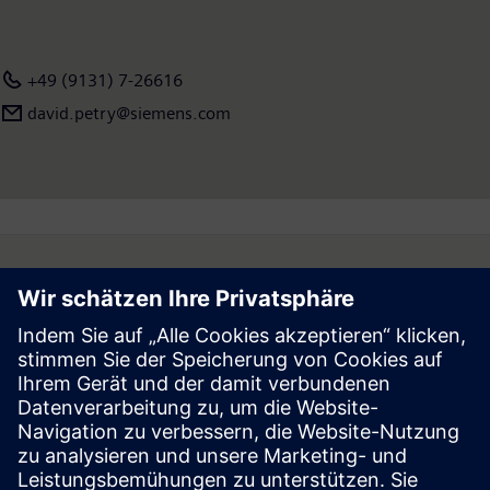
+49 (9131) 7-26616
david.petry@siemens.com
Follow
Press | Company | Siemens
© Siemens 1996 – 2026