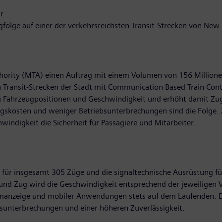
r
folge auf einer der verkehrsreichsten Transit-Strecken von New 
hority (MTA) einen Auftrag mit einem Volumen von 156 Millionen
n Transit-Strecken der Stadt mit Communication Based Train Con
zu Fahrzeugpositionen und Geschwindigkeit und erhöht damit Zug
gskosten und weniger Betriebsunterbrechungen sind die Folge. 
indigkeit die Sicherheit für Passagiere und Mitarbeiter.
für insgesamt 305 Züge und die signaltechnische Ausrüstung für
nd Zug wird die Geschwindigkeit entsprechend der jeweiligen V
rmanzeige und mobiler Anwendungen stets auf dem Laufenden. D
sunterbrechungen und einer höheren Zuverlässigkeit.