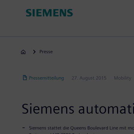
Passar
para
o
conteúdo
principal
Presse
Pressemitteilung
27. August 2015
Mobility
Siemens automati
Siemens stattet die Queens Boulevard Line mit m