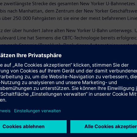
ie zweitlängste Strecke des gesamten New Yorker U-Bahnnetzes. S
, bis nach Manhattan, dem Zentrum der New Yorker Geschäftswelt
ber 250.000 Fahrgästen ist sie eine der meist befahrenen Linie
etz der über hundert Jahre alten New Yorker U-Bahn unterwegs. 
vard Line hat Siemens die CBTC-Technologie bereits erfolgreich a
burg nach Canarsie (Brooklyn). Dank dieser Automatisierungstec
g in den Griff bekommen.
s meist verbreitete Zugbeeinflussungssystem und bei mehr als 2
ich um das fünfte CBTC-Projekt von Siemens in den USA.