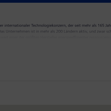
r internationaler Technologiekonzern, der seit mehr als 165 Jah
. Das Unternehmen ist in mehr als 200 Ländern aktiv, und zwar s
tweit einer der größten Hersteller energieeffizienter ressourc
führenden Anbieter von Gas- und Dampfturbinen für die Energ
sierungs-, Antriebs- und Softwarelösungen für die Industrie. Da
putertomographen und Magnetresonanztomographen sowie in der
e, erzielte Siemens einen Umsatz aus fortgeführten Aktivitäten
4 hatte das Unternehmen auf fortgeführter Basis weltweit rund 