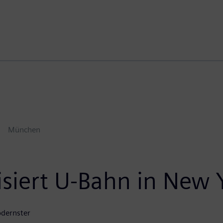
München
siert U-Bahn in New 
odernster