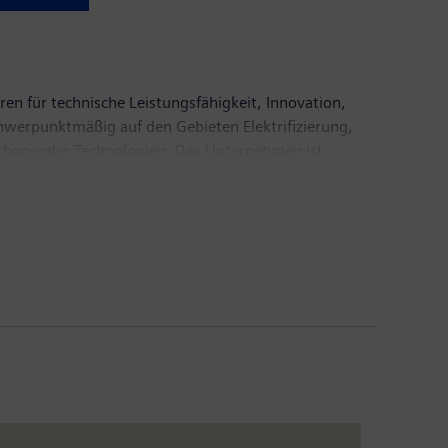
ren für technische Leistungsfähigkeit, Innovation,
chwerpunktmäßig auf den Gebieten Elektrifizierung,
enschonender Technologien. Das Unternehmen ist
ieerzeugung sowie von Energieübertragungslösungen,
rüber hinaus ist das Unternehmen ein führender
 Labordiagnostik und klinischer IT. Im
 von 71,9 Milliarden Euro und einen Gewinn nach
343.000 Beschäftigte. Weitere Informationen finden