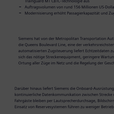
Trainguard MT CBTC-Technologie aus
Auftragsvolumen von rund 156 Millionen US-Dolla
Modernisierung erhöht Passagierkapazität und Zug
Siemens hat von der Metropolitan Transportation Aut
die Queens Boulevard Line, eine der verkehrsreichste
automatisierten Zugsteuerung liefert Echtzeitdaten 
sich das nötige Streckenequipment, geringere Wartun
Ortung aller Züge im Netz und die Regelung der Geschw
Darüber hinaus liefert Siemens die Onboard-Ausrüstung 
kontinuierliche Datenkommunikation zwischen Strecke u
Fahrgäste bleiben per Lautsprecherdurchsage, Bildschi
Einsatz von Reservesystemen führen zu weniger Betrieb