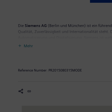
Die
Siemens AG
(Berlin und München) ist ein führende
Qualität, Zuverlässigkeit und Internationalität steht
Automatisierung und Digitalisierung. Siemens ist wel
Nummer eins im Offshore-Windanlagenbau, einer der 
Mehr
Pionier bei Infrastrukturlösungen sowie bei Automati
Anbieter bildgebender medizinischer Geräte wie Com
Geschäftsjahr 2014, das am 30. September 2014 endet
Steuern von 5,5 Milliarden Euro. Ende September 201
Reference Number:
PR2015080315MODE
Sie im Internet unter
www.siemens.com