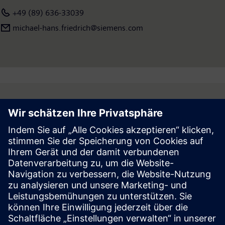
+49 (89) 636-33039
michael-hans.friedrich@siemens.com
Follow
Press | Company | Siemens
© Siemens 1996 – 2026
Corporate Information