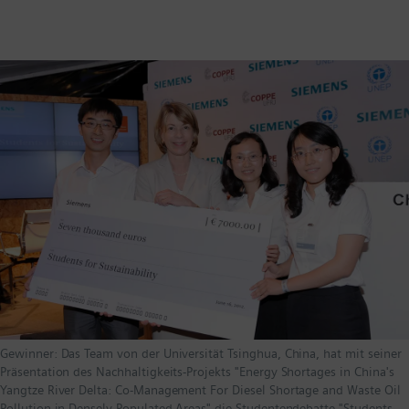
Gewinner: Das Team von der Universität Tsinghua, China, hat mit seiner
Präsentation des Nachhaltigkeits-Projekts "Energy Shortages in China's
Yangtze River Delta: Co-Management For Diesel Shortage and Waste Oil
Pollution in Densely Populated Areas" die Studentendebatte "Students