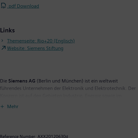
.pdf Download
Links
Themenseite: Rio+20 (Englisch)
Website: Siemens Stiftung
Die
Siemens AG
(Berlin und München) ist ein weltweit
führendes Unternehmen der Elektronik und Elektrotechnik. Der
Konzern ist auf den Gebieten Industrie, Energie sowie im
Gesundheitssektor tätig und liefert Infrastrukturlösungen,
Mehr
insbesondere für Städte und urbane Ballungsräume. Siemens
steht seit mehr als 160 Jahren für technische
Leistungsfähigkeit, Innovation, Qualität, Zuverlässigkeit und
Internationalität. Siemens ist außerdem weltweit der größte
Reference Number:
AXX20120630d